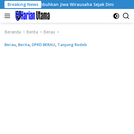
Langsung
e-3, Tumbuhkan Jiwa Wirausaha Sejak Dini
Breaking News
GratisPol Su
ke
konten
Beranda
Berita
Berau
Berau
,
Berita
,
DPRD BERAU
,
Tanjung Redeb