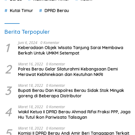
Kutai Timur
DPRD Berau
Berita Terpopuler
1
Juni 6, 2024
0 Komentar
Keberadaan Objek Wisata Tanjung Sarai Membawa
Berkah Untuk UMKM Setempat
2
Maret 16, 2022
0 Komentar
Polres Berau Gelar Silaturahmi Kebangsaan Demi
Merawat Kebhinekaan dan Keutuhan NKRI
3
Maret 18, 2022
0 Komentar
Bupati Berau Dan Kapolres Berau Sidak Stok Minyak
goreng di Beberapa Distributor
4
Maret 18, 2022
0 Komentar
Wakil Ketua II DPRD Berau Ahmad Rifai Fraksi PPP, Jaga
Hiu Tutul Ikon Pariwisata Talisayan
5
Maret 18, 2022
0 Komentar
Komisi II DPRD Berau Andi Amir Beri Tanggapan Terkait