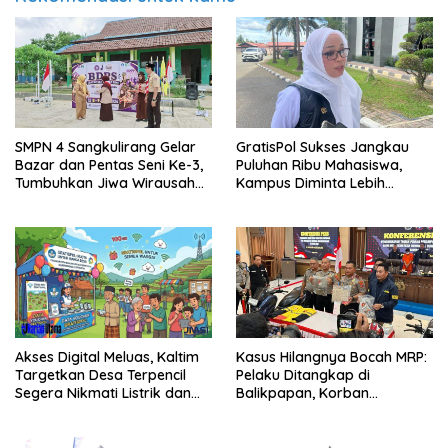
SMPN 4 Sangkulirang Gelar
GratisPol Sukses Jangkau
Bazar dan Pentas Seni Ke-3,
Puluhan Ribu Mahasiswa,
Tumbuhkan Jiwa Wirausaha
Kampus Diminta Lebih
Sejak Dini
Responsif
Kasus Hilangnya Bocah MRP:
Akses Digital Meluas, Kaltim
Pelaku Ditangkap di
Targetkan Desa Terpencil
Balikpapan, Korban
Segera Nikmati Listrik dan
Ditemukan Meninggal
Internet