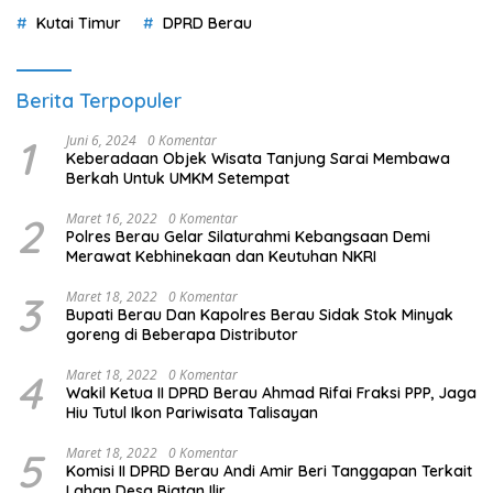
Kutai Timur
DPRD Berau
Berita Terpopuler
1
Juni 6, 2024
0 Komentar
Keberadaan Objek Wisata Tanjung Sarai Membawa
Berkah Untuk UMKM Setempat
2
Maret 16, 2022
0 Komentar
Polres Berau Gelar Silaturahmi Kebangsaan Demi
Merawat Kebhinekaan dan Keutuhan NKRI
3
Maret 18, 2022
0 Komentar
Bupati Berau Dan Kapolres Berau Sidak Stok Minyak
goreng di Beberapa Distributor
4
Maret 18, 2022
0 Komentar
Wakil Ketua II DPRD Berau Ahmad Rifai Fraksi PPP, Jaga
Hiu Tutul Ikon Pariwisata Talisayan
5
Maret 18, 2022
0 Komentar
Komisi II DPRD Berau Andi Amir Beri Tanggapan Terkait
Lahan Desa Biatan Ilir