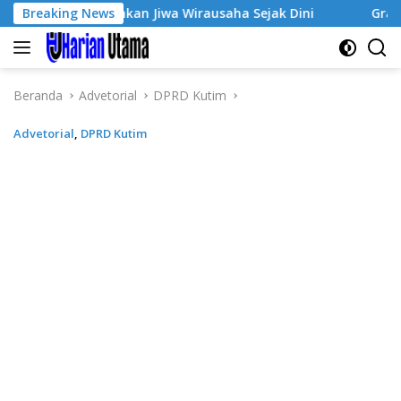
Langsung
 Tumbuhkan Jiwa Wirausaha Sejak Dini
Breaking News
GratisPol Sukse
ke
konten
Beranda
Advetorial
DPRD Kutim
Advetorial
,
DPRD Kutim