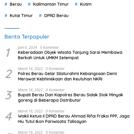
Berau
Kalimantan Timur
Kutim
Kutai Timur
DPRD Berau
Berita Terpopuler
1
Juni 6, 2024
0 Komentar
Keberadaan Objek Wisata Tanjung Sarai Membawa
Berkah Untuk UMKM Setempat
2
Maret 16, 2022
0 Komentar
Polres Berau Gelar Silaturahmi Kebangsaan Demi
Merawat Kebhinekaan dan Keutuhan NKRI
3
Maret 18, 2022
0 Komentar
Bupati Berau Dan Kapolres Berau Sidak Stok Minyak
goreng di Beberapa Distributor
4
Maret 18, 2022
0 Komentar
Wakil Ketua II DPRD Berau Ahmad Rifai Fraksi PPP, Jaga
Hiu Tutul Ikon Pariwisata Talisayan
Maret 18, 2022
0 Komentar