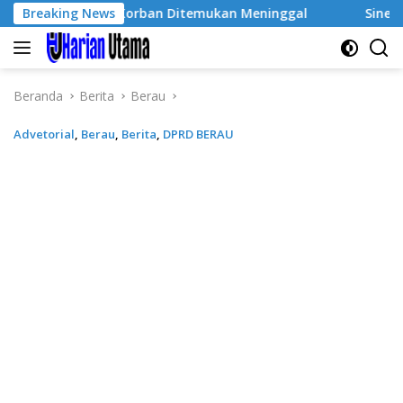
Langsung
Korban Ditemukan Meninggal
Breaking News
Sinergi Ketahanan Pangan,
ke
konten
Beranda
Berita
Berau
Advetorial
,
Berau
,
Berita
,
DPRD BERAU