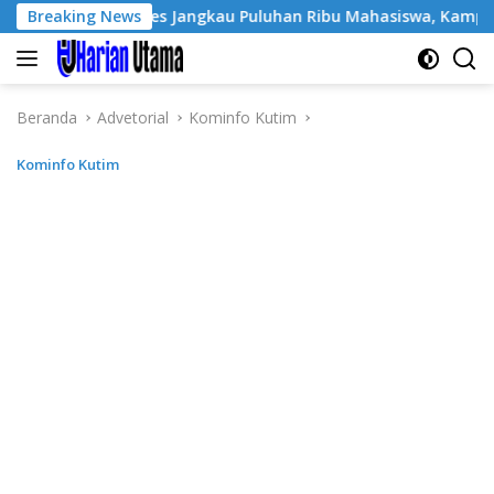
Langsung
Pol Sukses Jangkau Puluhan Ribu Mahasiswa, Kampus Diminta Le
Breaking News
ke
konten
Beranda
Advetorial
Kominfo Kutim
Kominfo Kutim