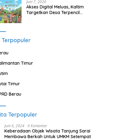
Juni 7, 2026
Akses Digital Meluas, Kaltim
Targetkan Desa Terpencil
Segera Nikmati Listrik dan
Internet
 Terpopuler
erau
alimantan Timur
utim
utai Timur
PRD Berau
ita Terpopuler
Juni 6, 2024
0 Komentar
Keberadaan Objek Wisata Tanjung Sarai
Membawa Berkah Untuk UMKM Setempat