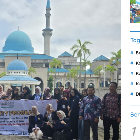
Tag
B
K
K
K
D
Ber
1