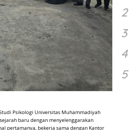
2
3
4
5
Studi Psikologi Universitas Muhammadiyah
sejarah baru dengan menyelenggarakan
onal pertamanya, bekerja sama dengan Kantor