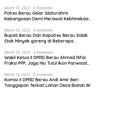
Maret 16, 2022
0 Komentar
Polres Berau Gelar Silaturahmi
Kebangsaan Demi Merawat Kebhinekaan
dan Keutuhan NKRI
Maret 18, 2022
0 Komentar
Bupati Berau Dan Kapolres Berau Sidak
Stok Minyak goreng di Beberapa
Distributor
Maret 18, 2022
0 Komentar
Wakil Ketua II DPRD Berau Ahmad Rifai
Fraksi PPP, Jaga Hiu Tutul Ikon Pariwisata
Talisayan
Maret 18, 2022
0 Komentar
Komisi II DPRD Berau Andi Amir Beri
Tanggapan Terkait Lahan Desa Biatan Ilir