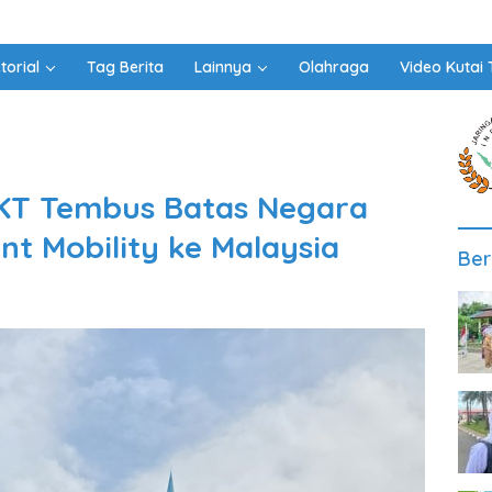
torial
Tag Berita
Lainnya
Olahraga
Video Kutai 
MKT Tembus Batas Negara
t Mobility ke Malaysia
Ber