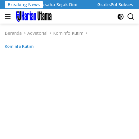
Langsung
wa Wirausaha Sejak Dini
Breaking News
GratisPol Sukses Jangkau Pul
ke
konten
Beranda
Advetorial
Kominfo Kutim
Kominfo Kutim