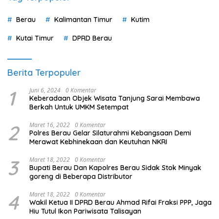
Berau
Kalimantan Timur
Kutim
Kutai Timur
DPRD Berau
Berita Terpopuler
1
Juni 6, 2024
0 Komentar
Keberadaan Objek Wisata Tanjung Sarai Membawa
Berkah Untuk UMKM Setempat
2
Maret 16, 2022
0 Komentar
Polres Berau Gelar Silaturahmi Kebangsaan Demi
Merawat Kebhinekaan dan Keutuhan NKRI
3
Maret 18, 2022
0 Komentar
Bupati Berau Dan Kapolres Berau Sidak Stok Minyak
goreng di Beberapa Distributor
4
Maret 18, 2022
0 Komentar
Wakil Ketua II DPRD Berau Ahmad Rifai Fraksi PPP, Jaga
Hiu Tutul Ikon Pariwisata Talisayan