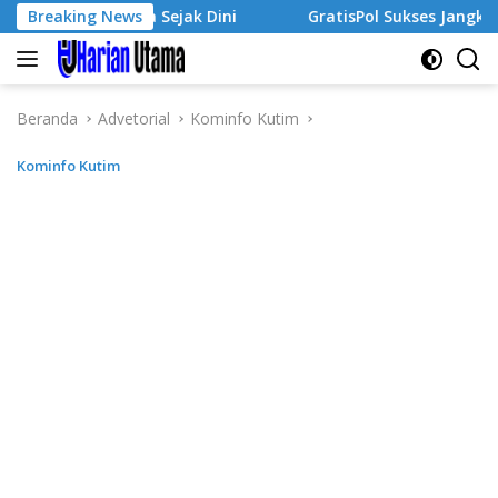
Langsung
irausaha Sejak Dini
Breaking News
GratisPol Sukses Jangkau Puluhan
ke
konten
Beranda
Advetorial
Kominfo Kutim
Kominfo Kutim