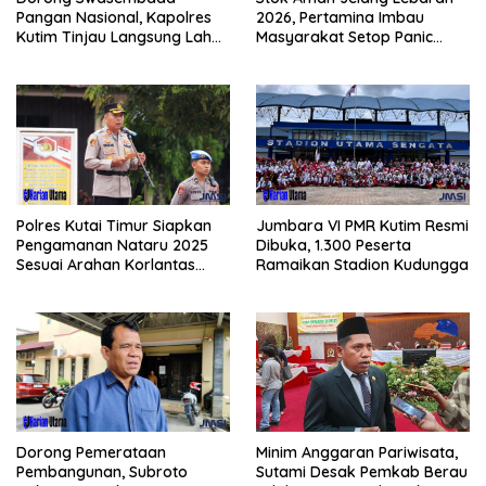
Pangan Nasional, Kapolres
2026, Pertamina Imbau
Kutim Tinjau Langsung Lahan
Masyarakat Setop Panic
Jagung di PIT KPC
Buying BBM
Polres Kutai Timur Siapkan
Jumbara VI PMR Kutim Resmi
Pengamanan Nataru 2025
Dibuka, 1.300 Peserta
Sesuai Arahan Korlantas
Ramaikan Stadion Kudungga
Polri
Minim Anggaran Pariwisata,
Dorong Pemerataan
Sutami Desak Pemkab Berau
Pembangunan, Subroto