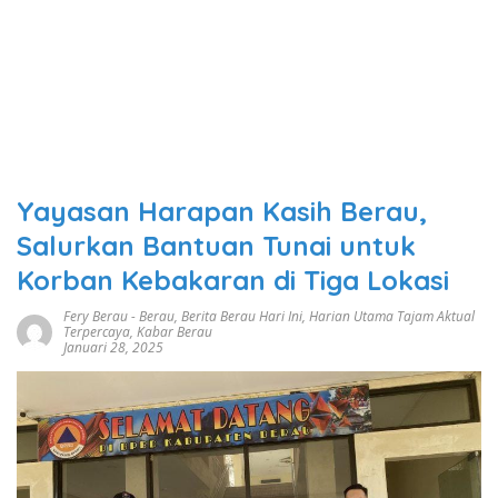
Yayasan Harapan Kasih Berau,
Salurkan Bantuan Tunai untuk
Korban Kebakaran di Tiga Lokasi
Fery Berau
-
Berau
,
Berita Berau Hari Ini
,
Harian Utama Tajam Aktual
Terpercaya
,
Kabar Berau
Januari 28, 2025