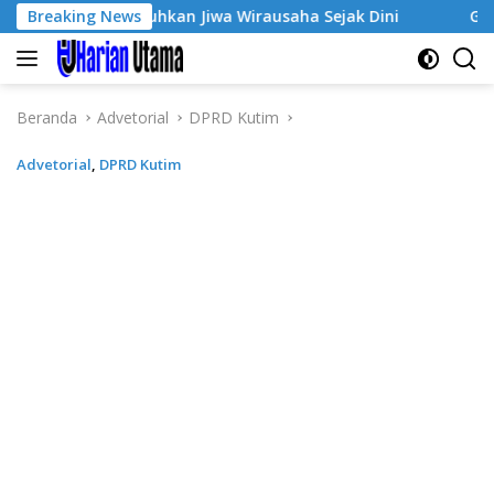
Langsung
3, Tumbuhkan Jiwa Wirausaha Sejak Dini
Breaking News
GratisPol Suks
ke
konten
Beranda
Advetorial
DPRD Kutim
Advetorial
,
DPRD Kutim