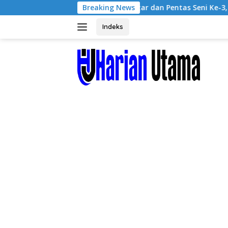
Langsung
ulirang Gelar Bazar dan Pentas Seni Ke-3, Tumbuhkan Jiwa Wir
Breaking News
ke
konten
Indeks