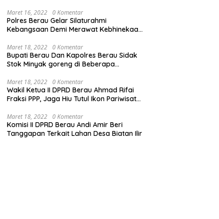
Maret 16, 2022
0 Komentar
Polres Berau Gelar Silaturahmi
Kebangsaan Demi Merawat Kebhinekaan
dan Keutuhan NKRI
Maret 18, 2022
0 Komentar
Bupati Berau Dan Kapolres Berau Sidak
Stok Minyak goreng di Beberapa
Distributor
Maret 18, 2022
0 Komentar
Wakil Ketua II DPRD Berau Ahmad Rifai
Fraksi PPP, Jaga Hiu Tutul Ikon Pariwisata
Talisayan
Maret 18, 2022
0 Komentar
Komisi II DPRD Berau Andi Amir Beri
Tanggapan Terkait Lahan Desa Biatan Ilir