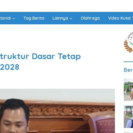
torial
Tag Berita
Lainnya
Olahraga
Video Kutai 
struktur Dasar Tetap
-2028
Ber