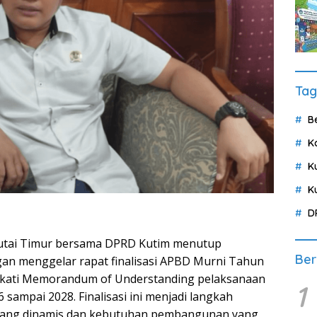
Tag
B
K
K
K
D
tai Timur bersama DPRD Kutim menutup
Ber
n menggelar rapat finalisasi APBD Murni Tahun
pakati Memorandum of Understanding pelaksanaan
1
sampai 2028. Finalisasi ini menjadi langkah
im yang dinamis dan kebutuhan pembangunan yang