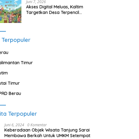
Juni 7, 2026
Akses Digital Meluas, Kaltim
Targetkan Desa Terpencil
Segera Nikmati Listrik dan
Internet
 Terpopuler
erau
alimantan Timur
utim
utai Timur
PRD Berau
ita Terpopuler
Juni 6, 2024
0 Komentar
Keberadaan Objek Wisata Tanjung Sarai
Membawa Berkah Untuk UMKM Setempat