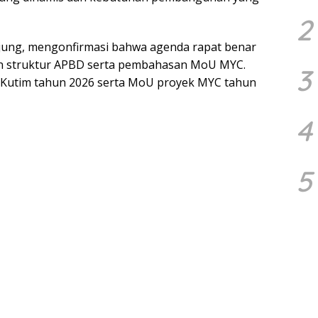
2
jung, mengonfirmasi bahwa agenda rapat benar
n struktur APBD serta pembahasan MoU MYC.
3
BD Kutim tahun 2026 serta MoU proyek MYC tahun
4
5