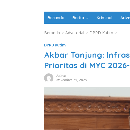
Beranda
Berita
Kriminal
Adve
Beranda
Advetorial
DPRD Kutim
DPRD Kutim
Akbar Tanjung: Infra
Prioritas di MYC 2026
Admin
November 15, 2025