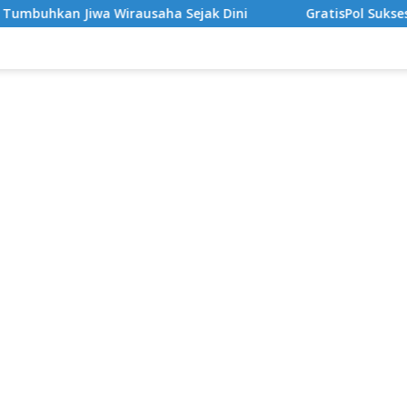
ausaha Sejak Dini
GratisPol Sukses Jangkau Puluhan R