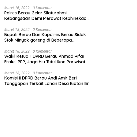
Maret 16, 2022
0 Komentar
Polres Berau Gelar Silaturahmi
Kebangsaan Demi Merawat Kebhinekaan
dan Keutuhan NKRI
Maret 18, 2022
0 Komentar
Bupati Berau Dan Kapolres Berau Sidak
Stok Minyak goreng di Beberapa
Distributor
Maret 18, 2022
0 Komentar
Wakil Ketua II DPRD Berau Ahmad Rifai
Fraksi PPP, Jaga Hiu Tutul Ikon Pariwisata
Talisayan
Maret 18, 2022
0 Komentar
Komisi II DPRD Berau Andi Amir Beri
Tanggapan Terkait Lahan Desa Biatan Ilir