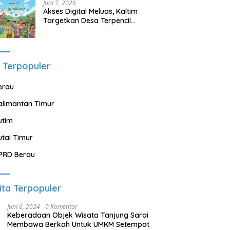
Juni 7, 2026
Akses Digital Meluas, Kaltim
Targetkan Desa Terpencil
Segera Nikmati Listrik dan
Internet
 Terpopuler
erau
alimantan Timur
utim
utai Timur
PRD Berau
ita Terpopuler
Juni 6, 2024
0 Komentar
Keberadaan Objek Wisata Tanjung Sarai
Membawa Berkah Untuk UMKM Setempat