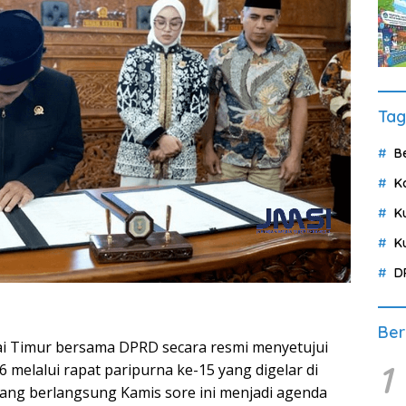
Tag
B
K
K
K
D
Ber
ai Timur bersama DPRD secara resmi menyetujui
1
elalui rapat paripurna ke-15 yang digelar di
ang berlangsung Kamis sore ini menjadi agenda