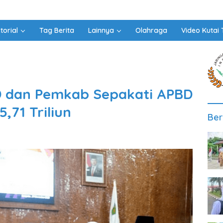
torial
Tag Berita
Lainnya
Olahraga
Video Kutai 
RD dan Pemkab Sepakati APBD
,71 Triliun
Ber