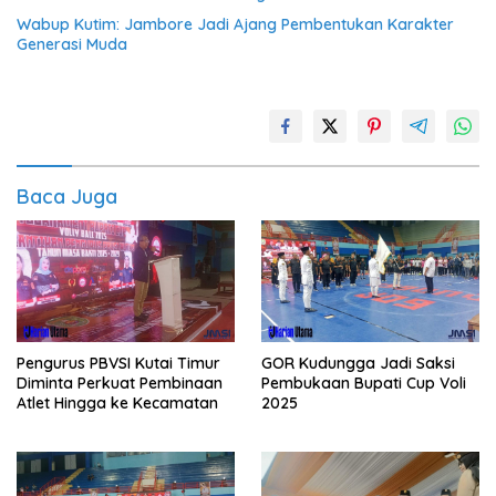
Wabup Kutim: Jambore Jadi Ajang Pembentukan Karakter
Generasi Muda
Baca Juga
Pengurus PBVSI Kutai Timur
GOR Kudungga Jadi Saksi
Diminta Perkuat Pembinaan
Pembukaan Bupati Cup Voli
Atlet Hingga ke Kecamatan
2025