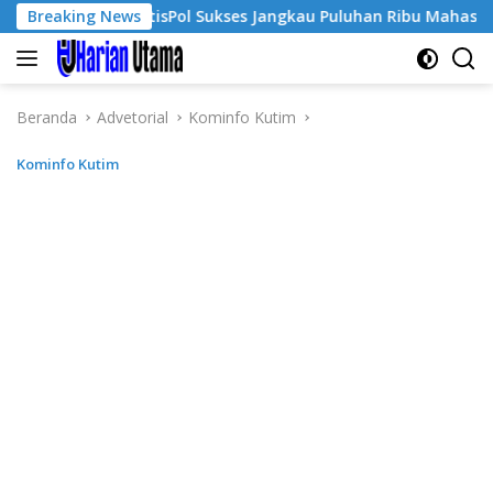
Langsung
Breaking News
GratisPol Sukses Jangkau Puluhan Ribu Mahasiswa, Kampus
ke
konten
Beranda
Advetorial
Kominfo Kutim
Kominfo Kutim