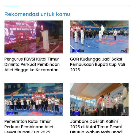
Rekomendasi untuk kamu
Pengurus PBVSI Kutai Timur
GOR Kudungga Jadi Saksi
Diminta Perkuat Pembinaan
Pembukaan Bupati Cup Voli
Atlet Hingga ke Kecamatan
2025
Pemerintah Kutai Timur
Jambore Daerah Kaltim
Perkuat Pembinaan Atlet
2025 di Kutai Timur Resmi
Lewat Bupati Cup 2025
Ditutup Wabup Mahyunadi