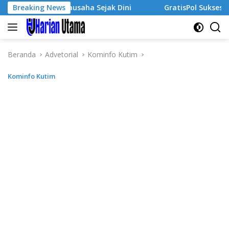
Langsung
iwa Wirausaha Sejak Dini
Breaking News
GratisPol Sukses Jangkau Pu
ke
konten
Beranda
Advetorial
Kominfo Kutim
Kominfo Kutim