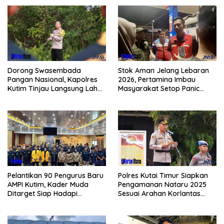
Dorong Swasembada
Stok Aman Jelang Lebaran
Pangan Nasional, Kapolres
2026, Pertamina Imbau
Kutim Tinjau Langsung Lahan
Masyarakat Setop Panic
Jagung di PIT KPC
Buying BBM
Pelantikan 90 Pengurus Baru
Polres Kutai Timur Siapkan
AMPI Kutim, Kader Muda
Pengamanan Nataru 2025
Ditarget Siap Hadapi
Sesuai Arahan Korlantas
Kompetisi Politik 2029
Polri