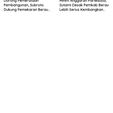
Dorong Pemerataan
Minim Anggaran Pariwisata,
Pembangunan, Subroto
Sutami Desak Pemkab Berau
Dukung Pemekaran Berau
Lebih Serius Kembangkan
Pesisir Selatan
Potensi Wisata