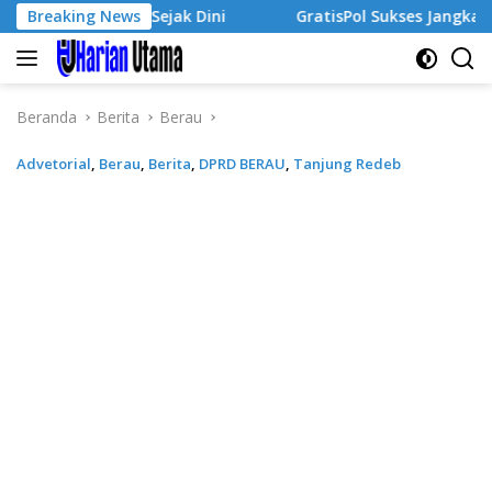
Langsung
Wirausaha Sejak Dini
Breaking News
GratisPol Sukses Jangkau Puluha
ke
konten
Beranda
Berita
Berau
Advetorial
,
Berau
,
Berita
,
DPRD BERAU
,
Tanjung Redeb