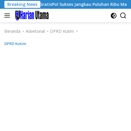
Langsung
Breaking News
GratisPol Sukses Jangkau Puluhan Ribu Mahasiswa, Ka
ke
konten
Beranda
Advetorial
DPRD Kutim
DPRD Kutim