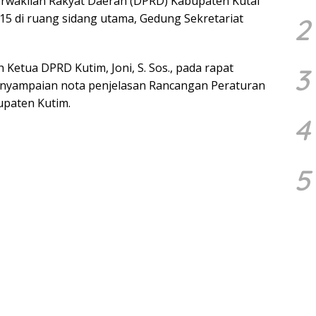
wakilan Rakyat Daerah (DPRD) Kabupaten Kutai
15 di ruang sidang utama, Gedung Sekretariat
2
 Ketua DPRD Kutim, Joni, S. Sos., pada rapat
3
enyampaian nota penjelasan Rancangan Peraturan
upaten Kutim.
4
5