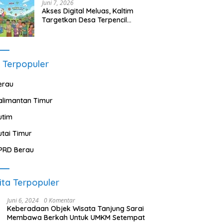
Juni 7, 2026
Akses Digital Meluas, Kaltim
Targetkan Desa Terpencil
Segera Nikmati Listrik dan
Internet
 Terpopuler
erau
alimantan Timur
utim
utai Timur
PRD Berau
ita Terpopuler
Juni 6, 2024
0 Komentar
Keberadaan Objek Wisata Tanjung Sarai
Membawa Berkah Untuk UMKM Setempat