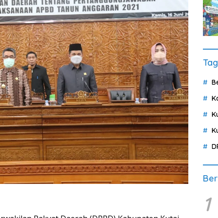
Tag
B
K
K
K
D
Ber
1