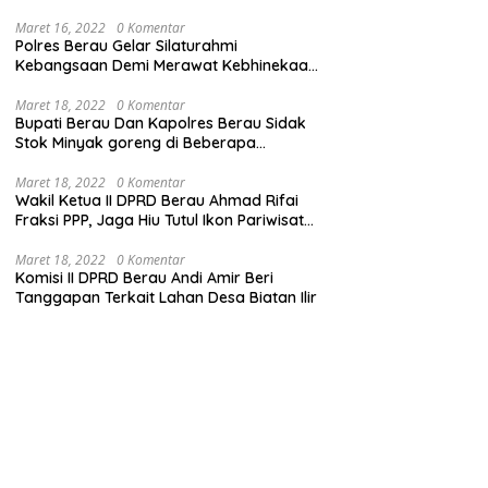
Maret 16, 2022
0 Komentar
Polres Berau Gelar Silaturahmi
Kebangsaan Demi Merawat Kebhinekaan
dan Keutuhan NKRI
Maret 18, 2022
0 Komentar
Bupati Berau Dan Kapolres Berau Sidak
Stok Minyak goreng di Beberapa
Distributor
Maret 18, 2022
0 Komentar
Wakil Ketua II DPRD Berau Ahmad Rifai
Fraksi PPP, Jaga Hiu Tutul Ikon Pariwisata
Talisayan
Maret 18, 2022
0 Komentar
Komisi II DPRD Berau Andi Amir Beri
Tanggapan Terkait Lahan Desa Biatan Ilir