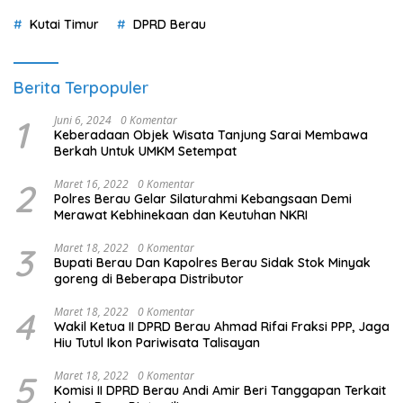
Kutai Timur
DPRD Berau
Berita Terpopuler
1
Juni 6, 2024
0 Komentar
Keberadaan Objek Wisata Tanjung Sarai Membawa
Berkah Untuk UMKM Setempat
2
Maret 16, 2022
0 Komentar
Polres Berau Gelar Silaturahmi Kebangsaan Demi
Merawat Kebhinekaan dan Keutuhan NKRI
3
Maret 18, 2022
0 Komentar
Bupati Berau Dan Kapolres Berau Sidak Stok Minyak
goreng di Beberapa Distributor
4
Maret 18, 2022
0 Komentar
Wakil Ketua II DPRD Berau Ahmad Rifai Fraksi PPP, Jaga
Hiu Tutul Ikon Pariwisata Talisayan
5
Maret 18, 2022
0 Komentar
Komisi II DPRD Berau Andi Amir Beri Tanggapan Terkait