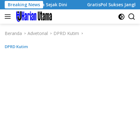
Langsung
 Wirausaha Sejak Dini
Breaking News
GratisPol Sukses Jangkau Puluha
ke
konten
Beranda
Advetorial
DPRD Kutim
DPRD Kutim