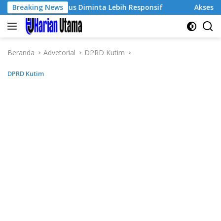
Langsung
wa, Kampus Diminta Lebih Responsif
Breaking News
Akses Digital Melu
ke
konten
Beranda
Advetorial
DPRD Kutim
DPRD Kutim