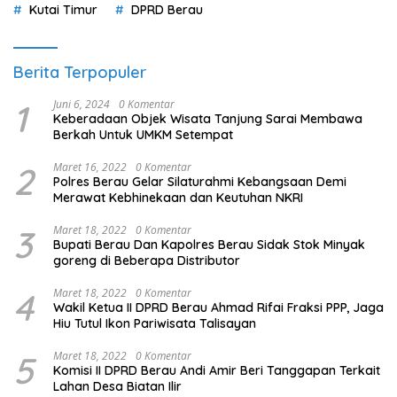
Kutai Timur
DPRD Berau
Berita Terpopuler
1
Juni 6, 2024
0 Komentar
Keberadaan Objek Wisata Tanjung Sarai Membawa
Berkah Untuk UMKM Setempat
2
Maret 16, 2022
0 Komentar
Polres Berau Gelar Silaturahmi Kebangsaan Demi
Merawat Kebhinekaan dan Keutuhan NKRI
3
Maret 18, 2022
0 Komentar
Bupati Berau Dan Kapolres Berau Sidak Stok Minyak
goreng di Beberapa Distributor
4
Maret 18, 2022
0 Komentar
Wakil Ketua II DPRD Berau Ahmad Rifai Fraksi PPP, Jaga
Hiu Tutul Ikon Pariwisata Talisayan
5
Maret 18, 2022
0 Komentar
Komisi II DPRD Berau Andi Amir Beri Tanggapan Terkait
Lahan Desa Biatan Ilir