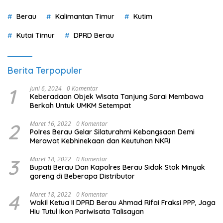
Berau
Kalimantan Timur
Kutim
Kutai Timur
DPRD Berau
Berita Terpopuler
1
Juni 6, 2024
0 Komentar
Keberadaan Objek Wisata Tanjung Sarai Membawa
Berkah Untuk UMKM Setempat
2
Maret 16, 2022
0 Komentar
Polres Berau Gelar Silaturahmi Kebangsaan Demi
Merawat Kebhinekaan dan Keutuhan NKRI
3
Maret 18, 2022
0 Komentar
Bupati Berau Dan Kapolres Berau Sidak Stok Minyak
goreng di Beberapa Distributor
4
Maret 18, 2022
0 Komentar
Wakil Ketua II DPRD Berau Ahmad Rifai Fraksi PPP, Jaga
Hiu Tutul Ikon Pariwisata Talisayan