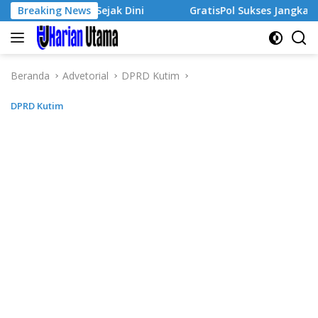
Langsung
rausaha Sejak Dini
Breaking News
GratisPol Sukses Jangkau Puluhan 
ke
konten
Beranda
Advetorial
DPRD Kutim
DPRD Kutim