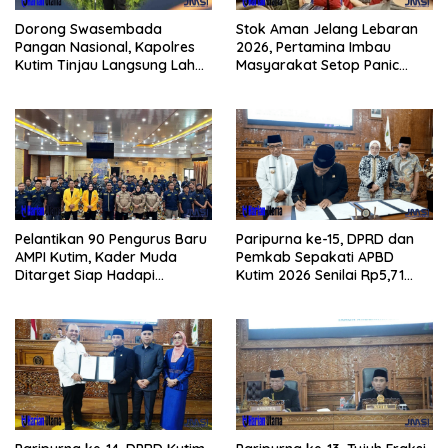
Dorong Swasembada
Stok Aman Jelang Lebaran
Pangan Nasional, Kapolres
2026, Pertamina Imbau
Kutim Tinjau Langsung Lahan
Masyarakat Setop Panic
Jagung di PIT KPC
Buying BBM
Pelantikan 90 Pengurus Baru
Paripurna ke-15, DPRD dan
AMPI Kutim, Kader Muda
Pemkab Sepakati APBD
Ditarget Siap Hadapi
Kutim 2026 Senilai Rp5,71
Kompetisi Politik 2029
Triliun