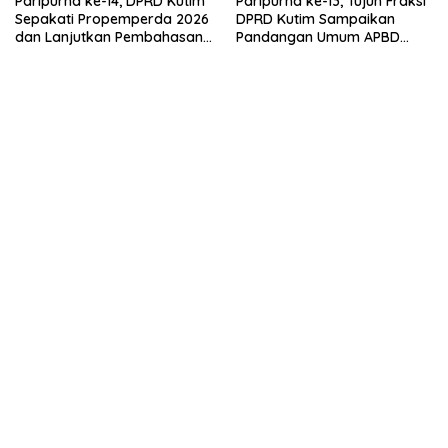
Paripurna ke-14, DPRD Kutim
Paripurna ke-13, Tujuh Fraksi
Sepakati Propemperda 2026
DPRD Kutim Sampaikan
dan Lanjutkan Pembahasan
Pandangan Umum APBD
APBD
2026