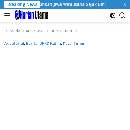
Langsung
3, Tumbuhkan Jiwa Wirausaha Sejak Dini
Breaking News
GratisPol Suks
ke
konten
Beranda
Advetorial
DPRD Kutim
Advetorial
,
Berita
,
DPRD Kutim
,
Kutai Timur