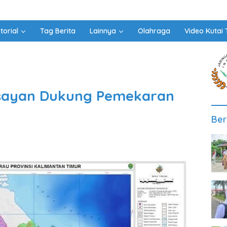
torial
Tag Berita
Lainnya
Olahraga
Video Kutai 
isayan Dukung Pemekaran
Ber