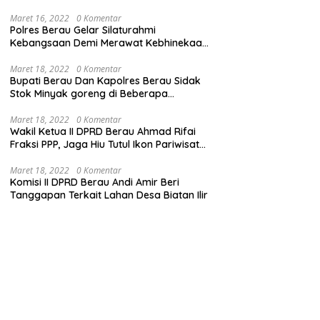
Maret 16, 2022
0 Komentar
Polres Berau Gelar Silaturahmi
Kebangsaan Demi Merawat Kebhinekaan
dan Keutuhan NKRI
Maret 18, 2022
0 Komentar
Bupati Berau Dan Kapolres Berau Sidak
Stok Minyak goreng di Beberapa
Distributor
Maret 18, 2022
0 Komentar
Wakil Ketua II DPRD Berau Ahmad Rifai
Fraksi PPP, Jaga Hiu Tutul Ikon Pariwisata
Talisayan
Maret 18, 2022
0 Komentar
Komisi II DPRD Berau Andi Amir Beri
Tanggapan Terkait Lahan Desa Biatan Ilir