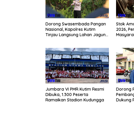
Dorong Swasembada Pangan
Stok Am
Nasional, Kapolres Kutim
2026, Pe
Tinjau Langsung Lahan Jagung
Masyarak
di PIT KPC
Buying 
Jumbara VI PMR Kutim Resmi
Dorong 
Dibuka, 1.300 Peserta
Pembang
Ramaikan Stadion Kudungga
Dukung 
Pesisir S