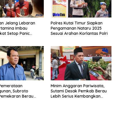
an Jelang Lebaran
Polres Kutai Timur Siapkan
rtamina Imbau
Pengamanan Nataru 2025
at Setop Panic
Sesuai Arahan Korlantas Polri
BBM
Pemerataan
Minim Anggaran Pariwisata,
unan, Subroto
Sutami Desak Pemkab Berau
Pemekaran Berau
Lebih Serius Kembangkan
elatan
Potensi Wisata