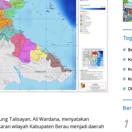
Tag
B
K
K
K
D
Ber
g Talisayan, Ali Wardana, menyatakan
1
ran wilayah Kabupaten Berau menjadi daerah