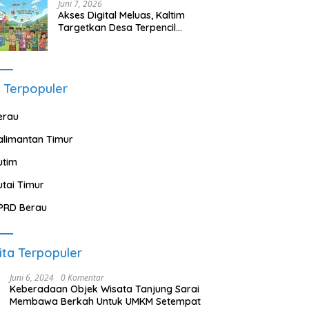
Juni 7, 2026
Akses Digital Meluas, Kaltim
Targetkan Desa Terpencil
Segera Nikmati Listrik dan
Internet
 Terpopuler
erau
alimantan Timur
utim
utai Timur
PRD Berau
ita Terpopuler
Juni 6, 2024
0 Komentar
Keberadaan Objek Wisata Tanjung Sarai
Membawa Berkah Untuk UMKM Setempat