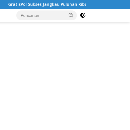
 Jangkau Puluhan Ribu Mahasiswa, Kampus Diminta Lebih Respo