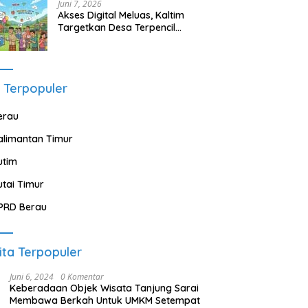
Juni 7, 2026
Akses Digital Meluas, Kaltim
Targetkan Desa Terpencil
Segera Nikmati Listrik dan
Internet
 Terpopuler
erau
alimantan Timur
utim
utai Timur
PRD Berau
ita Terpopuler
Juni 6, 2024
0 Komentar
Keberadaan Objek Wisata Tanjung Sarai
Membawa Berkah Untuk UMKM Setempat