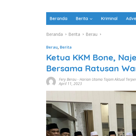
Beranda
Berita
Kriminal
Adve
Beranda
Berita
Berau
Berau
,
Berita
Ketua KKM Bone, Naj
Bersama Ratusan Wa
Fery Berau
-
Harian Utama Tajam Aktual Terpe
April 11, 2023