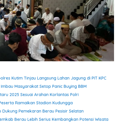
res Kutim Tinjau Langsung Lahan Jagung di PIT KPC
 Imbau Masyarakat Setop Panic Buying BBM
aru 2025 Sesuai Arahan Korlantas Polri
 Peserta Ramaikan Stadion Kudungga
Dukung Pemekaran Berau Pesisir Selatan
Pemkab Berau Lebih Serius Kembangkan Potensi Wisata