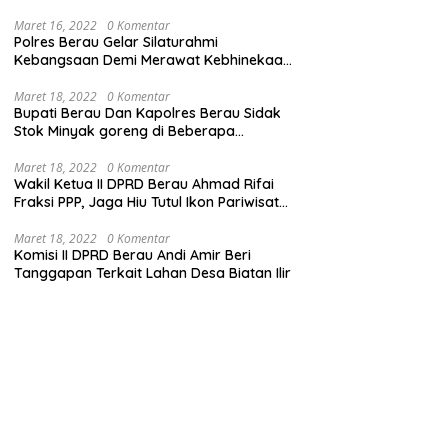
Maret 16, 2022
0 Komentar
Polres Berau Gelar Silaturahmi
Kebangsaan Demi Merawat Kebhinekaan
dan Keutuhan NKRI
Maret 18, 2022
0 Komentar
Bupati Berau Dan Kapolres Berau Sidak
Stok Minyak goreng di Beberapa
Distributor
Maret 18, 2022
0 Komentar
Wakil Ketua II DPRD Berau Ahmad Rifai
Fraksi PPP, Jaga Hiu Tutul Ikon Pariwisata
Talisayan
Maret 18, 2022
0 Komentar
Komisi II DPRD Berau Andi Amir Beri
Tanggapan Terkait Lahan Desa Biatan Ilir