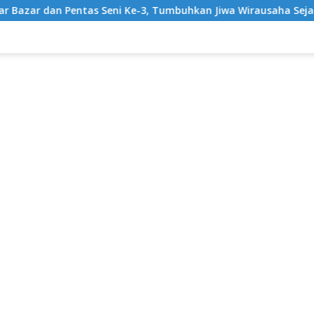
Ke-3, Tumbuhkan Jiwa Wirausaha Sejak Dini
GratisPol S