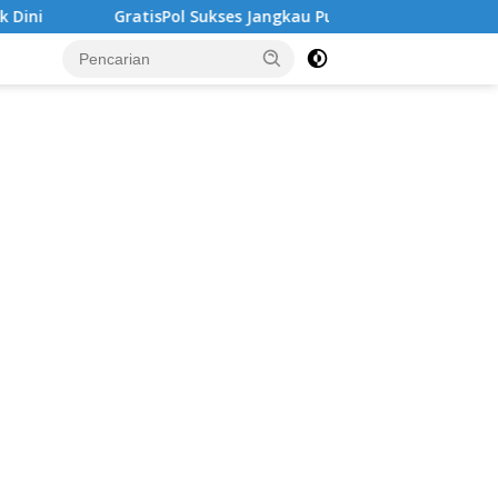
ukses Jangkau Puluhan Ribu Mahasiswa, Kampus Diminta Lebih 