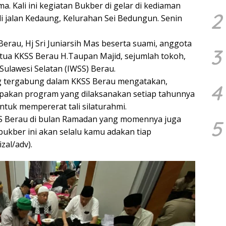
 Kali ini kegiatan Bukber di gelar di kediaman
2
i jalan Kedaung, Kelurahan Sei Bedungun. Senin
 Berau, Hj Sri Juniarsih Mas beserta suami, anggota
3
ua KKSS Berau H.Taupan Majid, sejumlah tokoh,
Sulawesi Selatan (IWSS) Berau.
g tergabung dalam KKSS Berau mengatakan,
4
pakan program yang dilaksanakan setiap tahunnya
ntuk mempererat tali silaturahmi.
KSS Berau di bulan Ramadan yang momennya juga
5
 bukber ini akan selalu kamu adakan tiap
zal/adv).