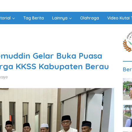
torial
Tag Berita
Lainnya
Olahraga
Video Kutai 
emuddin Gelar Buka Puasa
rga KKSS Kabupaten Berau
Ber
rcaya