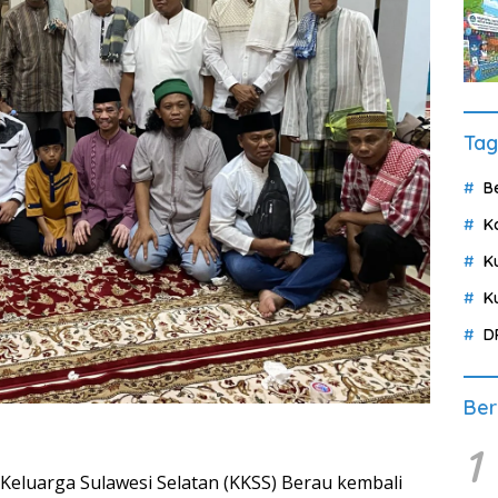
Tag
B
K
K
K
D
Ber
1
luarga Sulawesi Selatan (KKSS) Berau kembali