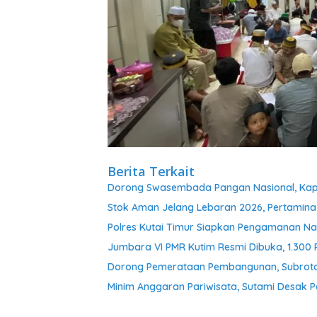
Berita Terkait
Dorong Swasembada Pangan Nasional, Kapol
Stok Aman Jelang Lebaran 2026, Pertamina
Polres Kutai Timur Siapkan Pengamanan Nat
Jumbara VI PMR Kutim Resmi Dibuka, 1.300
Dorong Pemerataan Pembangunan, Subroto 
Minim Anggaran Pariwisata, Sutami Desak 