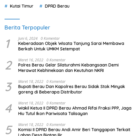
Kutai Timur
DPRD Berau
Berita Terpopuler
1
Juni 6, 2024
0 Komentar
Keberadaan Objek Wisata Tanjung Sarai Membawa
Berkah Untuk UMKM Setempat
2
Maret 16, 2022
0 Komentar
Polres Berau Gelar Silaturahmi Kebangsaan Demi
Merawat Kebhinekaan dan Keutuhan NKRI
3
Maret 18, 2022
0 Komentar
Bupati Berau Dan Kapolres Berau Sidak Stok Minyak
goreng di Beberapa Distributor
4
Maret 18, 2022
0 Komentar
Wakil Ketua II DPRD Berau Ahmad Rifai Fraksi PPP, Jaga
Hiu Tutul Ikon Pariwisata Talisayan
5
Maret 18, 2022
0 Komentar
Komisi II DPRD Berau Andi Amir Beri Tanggapan Terkait
Lahan Desa Biatan Ilir