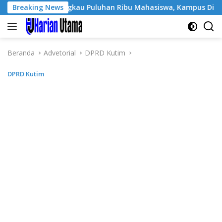
Langsung
Sukses Jangkau Puluhan Ribu Mahasiswa, Kampus Diminta Lebih 
Breaking News
ke
konten
Beranda
Advetorial
DPRD Kutim
DPRD Kutim