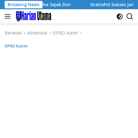
Langsung
 Wirausaha Sejak Dini
Breaking News
GratisPol Sukses Jangkau Puluha
ke
konten
Beranda
Advetorial
DPRD Kutim
DPRD Kutim