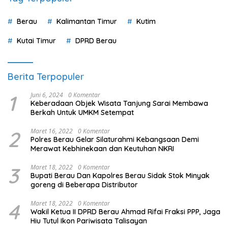
Berau
Kalimantan Timur
Kutim
Kutai Timur
DPRD Berau
Berita Terpopuler
1
Juni 6, 2024
0 Komentar
Keberadaan Objek Wisata Tanjung Sarai Membawa
Berkah Untuk UMKM Setempat
2
Maret 16, 2022
0 Komentar
Polres Berau Gelar Silaturahmi Kebangsaan Demi
Merawat Kebhinekaan dan Keutuhan NKRI
3
Maret 18, 2022
0 Komentar
Bupati Berau Dan Kapolres Berau Sidak Stok Minyak
goreng di Beberapa Distributor
4
Maret 18, 2022
0 Komentar
Wakil Ketua II DPRD Berau Ahmad Rifai Fraksi PPP, Jaga
Hiu Tutul Ikon Pariwisata Talisayan