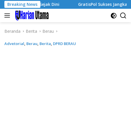
Langsung
saha Sejak Dini
Breaking News
GratisPol Sukses Jangkau Puluhan Rib
ke
konten
Beranda
Berita
Berau
Advetorial
,
Berau
,
Berita
,
DPRD BERAU