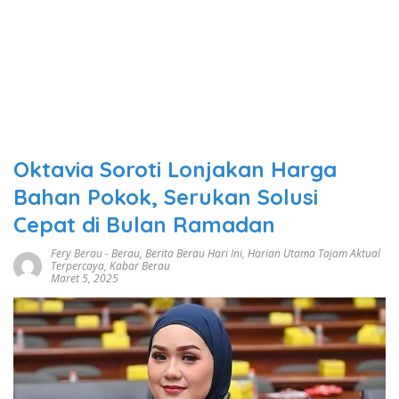
Oktavia Soroti Lonjakan Harga
Bahan Pokok, Serukan Solusi
Cepat di Bulan Ramadan
Fery Berau
-
Berau
,
Berita Berau Hari Ini
,
Harian Utama Tajam Aktual
Terpercaya
,
Kabar Berau
Maret 5, 2025