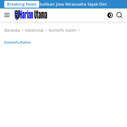
Langsung
-3, Tumbuhkan Jiwa Wirausaha Sejak Dini
Breaking News
GratisPol Su
ke
konten
Beranda
Advetorial
Kominfo Kutim
Kominfo Kutim