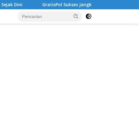
atisPol Sukses Jangkau Puluhan Ribu Mahasiswa, Kampus Dimint