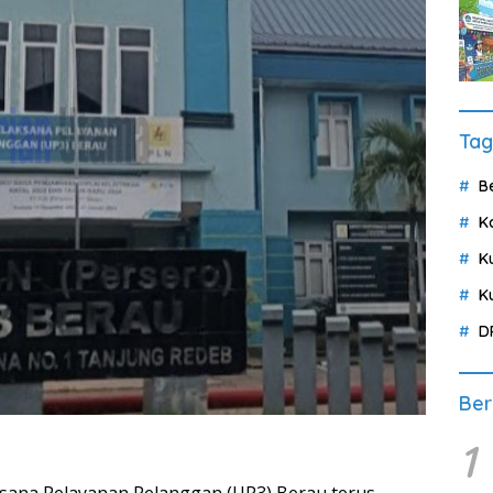
Tag
B
K
K
K
D
Ber
1