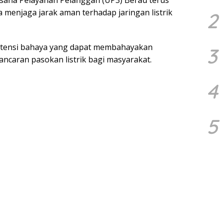
sana Pelayanan Pelanggan (UP3) Berau terus
 menjaga jarak aman terhadap jaringan listrik
2
otensi bahaya yang dapat membahayakan
3
ancaran pasokan listrik bagi masyarakat.
4
5