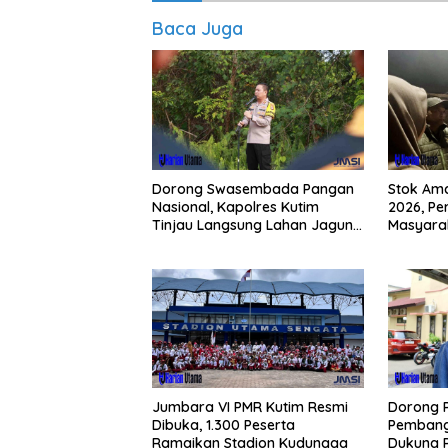
Baca Juga
Dorong Swasembada Pangan
Stok Am
Nasional, Kapolres Kutim
2026, Pe
Tinjau Langsung Lahan Jagung
Masyarak
di PIT KPC
Buying 
Jumbara VI PMR Kutim Resmi
Dorong 
Dibuka, 1.300 Peserta
Pembang
Ramaikan Stadion Kudungga
Dukung 