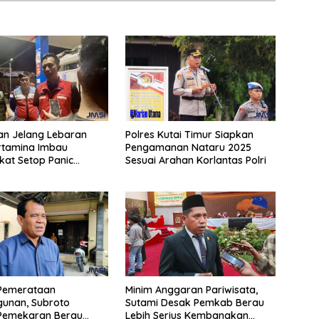
an Jelang Lebaran
Polres Kutai Timur Siapkan
rtamina Imbau
Pengamanan Nataru 2025
at Setop Panic
Sesuai Arahan Korlantas Polri
BBM
Pemerataan
Minim Anggaran Pariwisata,
unan, Subroto
Sutami Desak Pemkab Berau
Pemekaran Berau
Lebih Serius Kembangkan