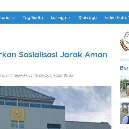
torial
Tag Berita
Lainnya
Olahraga
Video Kutai 
kan Sosialisasi Jarak Aman
Ber
n Utama Tajam Aktual Terpercaya
,
Kabar Berau