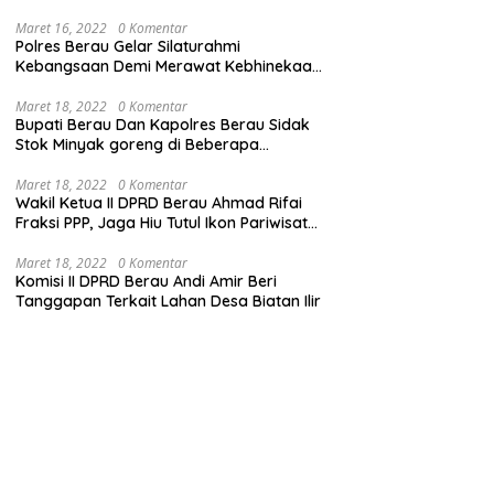
Maret 16, 2022
0 Komentar
Polres Berau Gelar Silaturahmi
Kebangsaan Demi Merawat Kebhinekaan
dan Keutuhan NKRI
Maret 18, 2022
0 Komentar
Bupati Berau Dan Kapolres Berau Sidak
Stok Minyak goreng di Beberapa
Distributor
Maret 18, 2022
0 Komentar
Wakil Ketua II DPRD Berau Ahmad Rifai
Fraksi PPP, Jaga Hiu Tutul Ikon Pariwisata
Talisayan
Maret 18, 2022
0 Komentar
Komisi II DPRD Berau Andi Amir Beri
Tanggapan Terkait Lahan Desa Biatan Ilir