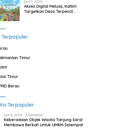
Juni 7, 2026
Akses Digital Meluas, Kaltim
Targetkan Desa Terpencil
Segera Nikmati Listrik dan
Internet
 Terpopuler
erau
alimantan Timur
utim
utai Timur
PRD Berau
ita Terpopuler
Juni 6, 2024
0 Komentar
Keberadaan Objek Wisata Tanjung Sarai
Membawa Berkah Untuk UMKM Setempat