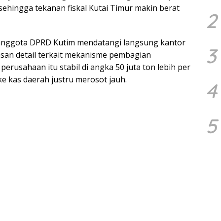
 sehingga tekanan fiskal Kutai Timur makin berat
2
 anggota DPRD Kutim mendatangi langsung kantor
3
asan detail terkait mekanisme pembagian
erusahaan itu stabil di angka 50 juta ton lebih per
ke kas daerah justru merosot jauh.
4
5