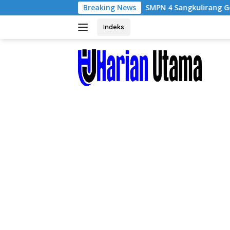
Langsung
SMPN 4 Sangkulirang Gelar Bazar dan Pentas
Breaking News
ke
konten
Indeks