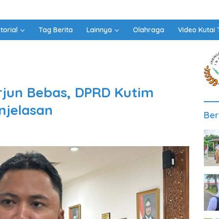
torial
Tag Berita
Lainnya
Olahraga
Video Kutai 
erjun Bebas, DPRD Kutim
njelasan
Ber