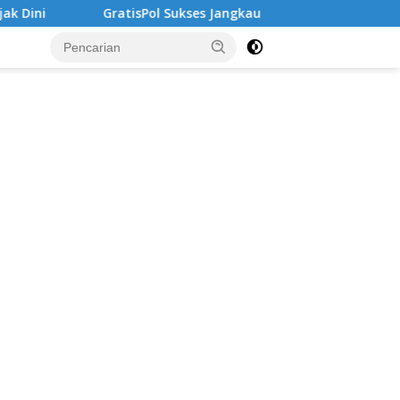
isPol Sukses Jangkau Puluhan Ribu Mahasiswa, Kampus Diminta 