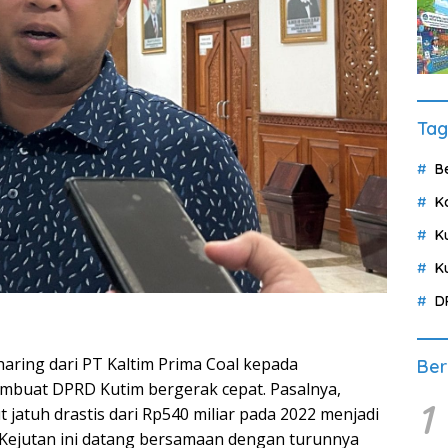
Tag
B
K
K
K
D
aring dari PT Kaltim Prima Coal kepada
Ber
mbuat DPRD Kutim bergerak cepat. Pasalnya,
1
 jatuh drastis dari Rp540 miliar pada 2022 menjadi
i. Kejutan ini datang bersamaan dengan turunnya