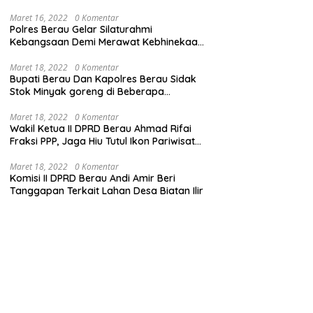
Maret 16, 2022
0 Komentar
Polres Berau Gelar Silaturahmi
Kebangsaan Demi Merawat Kebhinekaan
dan Keutuhan NKRI
Maret 18, 2022
0 Komentar
Bupati Berau Dan Kapolres Berau Sidak
Stok Minyak goreng di Beberapa
Distributor
Maret 18, 2022
0 Komentar
Wakil Ketua II DPRD Berau Ahmad Rifai
Fraksi PPP, Jaga Hiu Tutul Ikon Pariwisata
Talisayan
Maret 18, 2022
0 Komentar
Komisi II DPRD Berau Andi Amir Beri
Tanggapan Terkait Lahan Desa Biatan Ilir