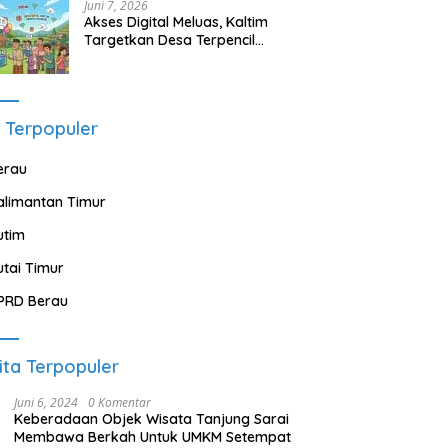
Juni 7, 2026
Akses Digital Meluas, Kaltim
Targetkan Desa Terpencil
Segera Nikmati Listrik dan
Internet
 Terpopuler
erau
alimantan Timur
utim
utai Timur
PRD Berau
ita Terpopuler
Juni 6, 2024
0 Komentar
Keberadaan Objek Wisata Tanjung Sarai
Membawa Berkah Untuk UMKM Setempat