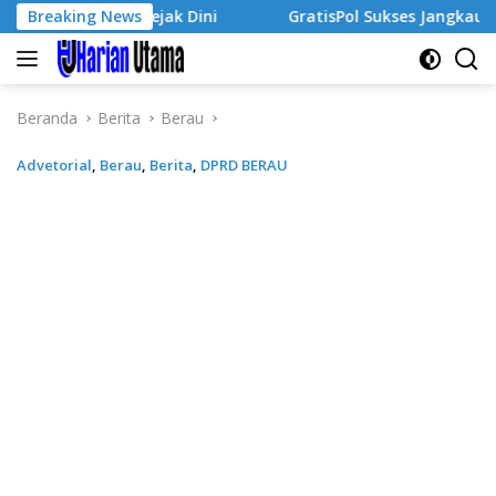
Langsung
usaha Sejak Dini
Breaking News
GratisPol Sukses Jangkau Puluhan Ri
ke
konten
Beranda
Berita
Berau
Advetorial
,
Berau
,
Berita
,
DPRD BERAU