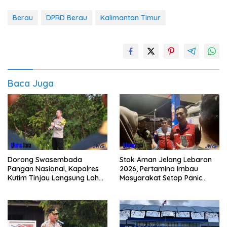
Berau
DPRD Berau
Kalimantan Timur
Baca Juga
Dorong Swasembada
Stok Aman Jelang Lebaran
Pangan Nasional, Kapolres
2026, Pertamina Imbau
Kutim Tinjau Langsung Lahan
Masyarakat Setop Panic
Jagung di PIT KPC
Buying BBM