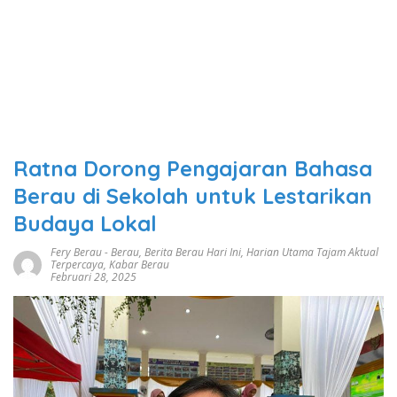
Ratna Dorong Pengajaran Bahasa
Berau di Sekolah untuk Lestarikan
Budaya Lokal
Fery Berau
-
Berau
,
Berita Berau Hari Ini
,
Harian Utama Tajam Aktual
Terpercaya
,
Kabar Berau
Februari 28, 2025