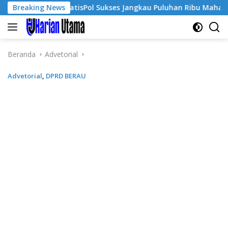
Langsung
Breaking News
GratisPol Sukses Jangkau Puluhan Ribu Mahasiswa, Kamp
ke
konten
Beranda
Advetorial
Advetorial
,
DPRD BERAU