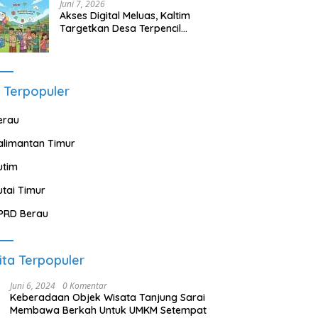
Juni 7, 2026
Akses Digital Meluas, Kaltim
Targetkan Desa Terpencil
Segera Nikmati Listrik dan
Internet
 Terpopuler
erau
alimantan Timur
utim
utai Timur
PRD Berau
ita Terpopuler
Juni 6, 2024
0 Komentar
Keberadaan Objek Wisata Tanjung Sarai
Membawa Berkah Untuk UMKM Setempat