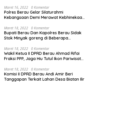
Maret 16, 2022
0 Komentar
Polres Berau Gelar Silaturahmi
Kebangsaan Demi Merawat Kebhinekaan
dan Keutuhan NKRI
Maret 18, 2022
0 Komentar
Bupati Berau Dan Kapolres Berau Sidak
Stok Minyak goreng di Beberapa
Distributor
Maret 18, 2022
0 Komentar
Wakil Ketua II DPRD Berau Ahmad Rifai
Fraksi PPP, Jaga Hiu Tutul Ikon Pariwisata
Talisayan
Maret 18, 2022
0 Komentar
Komisi II DPRD Berau Andi Amir Beri
Tanggapan Terkait Lahan Desa Biatan Ilir