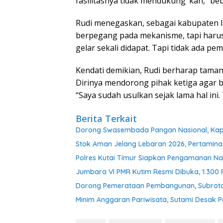
fasilitasnya tidak mendukung ‘kan,” be
Rudi menegaskan, sebagai kabupaten l
berpegang pada mekanisme, tapi harus 
gelar sekali didapat. Tapi tidak ada p
Kendati demikian, Rudi berharap tama
Dirinya mendorong pihak ketiga agar b
“Saya sudah usulkan sejak lama hal ini
Berita Terkait
Dorong Swasembada Pangan Nasional, Kapol
Stok Aman Jelang Lebaran 2026, Pertamina
Polres Kutai Timur Siapkan Pengamanan Nat
Jumbara VI PMR Kutim Resmi Dibuka, 1.300
Dorong Pemerataan Pembangunan, Subroto 
Minim Anggaran Pariwisata, Sutami Desak 