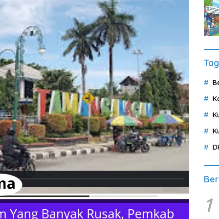
Tag
B
K
K
K
D
Ber
1