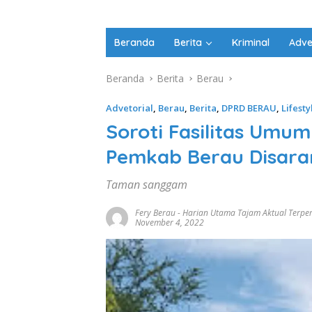
Beranda
Berita
Kriminal
Adve
Beranda
Berita
Berau
Advetorial
,
Berau
,
Berita
,
DPRD BERAU
,
Lifesty
Soroti Fasilitas Umu
Pemkab Berau Disara
Taman sanggam
Fery Berau
-
Harian Utama Tajam Aktual Terpe
November 4, 2022