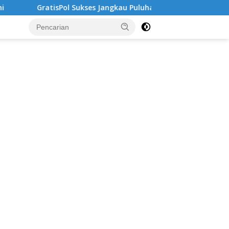
sPol Sukses Jangkau Puluhan Ribu Mahasiswa, Kampus Diminta L