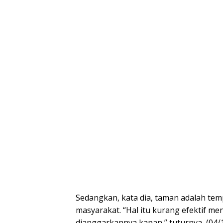
Sedangkan, kata dia, taman adalah te
masyarakat. “Hal itu kurang efektif me
dianggarkannya kapan,” tuturnya, (04/