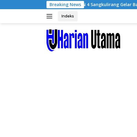
Langsung
SMPN 4 Sangkulirang Gelar Bazar dan Pentas 
Breaking News
ke
konten
Indeks