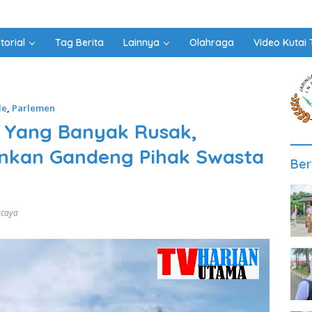
torial
Tag Berita
Lainnya
Olahraga
Video Kutai 
le
,
Parlemen
m Yang Banyak Rusak,
nkan Gandeng Pihak Swasta
Ber
rcaya