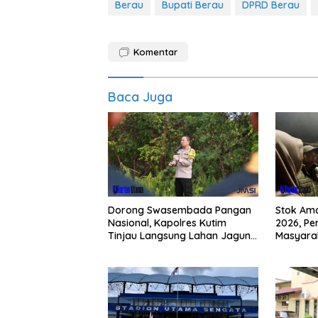
Berau
Bupati Berau
DPRD Berau
Komentar
Baca Juga
Dorong Swasembada Pangan
Stok Am
Nasional, Kapolres Kutim
2026, Pe
Tinjau Langsung Lahan Jagung
Masyarak
di PIT KPC
Buying 