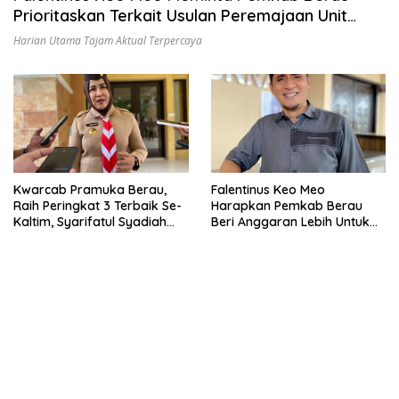
Prioritaskan Terkait Usulan Peremajaan Unit
Damkar BPBD Agar Penanggulangan Bencana
Harian Utama Tajam Aktual Terpercaya
Daerah Lebih Maksimal
Kwarcab Pramuka Berau,
Falentinus Keo Meo
Raih Peringkat 3 Terbaik Se-
Harapkan Pemkab Berau
Kaltim, Syarifatul Syadiah
Beri Anggaran Lebih Untuk
Harapkan Dukungan
Penambahan Personel
Pemkab Berau
Satpol PP Yang Kurang