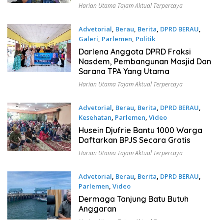
Berlaku
Harian Utama Tajam Aktual Terpercaya
Advetorial
,
Berau
,
Berita
,
DPRD BERAU
,
Galeri
,
Parlemen
,
Politik
November 19, 2022
Darlena Anggota DPRD Fraksi
Nasdem, Pembangunan Masjid Dan
Sarana TPA Yang Utama
Harian Utama Tajam Aktual Terpercaya
Advetorial
,
Berau
,
Berita
,
DPRD BERAU
,
Kesehatan
,
Parlemen
,
Video
November 17, 2022
Husein Djufrie Bantu 1000 Warga
Daftarkan BPJS Secara Gratis
Harian Utama Tajam Aktual Terpercaya
Advetorial
,
Berau
,
Berita
,
DPRD BERAU
,
Parlemen
,
Video
November 16, 2022
Dermaga Tanjung Batu Butuh
Anggaran