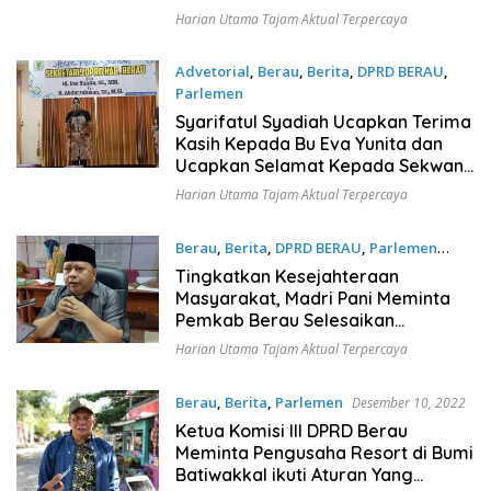
Harian Utama Tajam Aktual Terpercaya
Advetorial
,
Berau
,
Berita
,
DPRD BERAU
,
Parlemen
Januari 12, 2023
Syarifatul Syadiah Ucapkan Terima
Kasih Kepada Bu Eva Yunita dan
Ucapkan Selamat Kepada Sekwan
DPRD Yang Baru Harapkan
Harian Utama Tajam Aktual Terpercaya
Pelayanan Jadi Lebih Baik
Berau
,
Berita
,
DPRD BERAU
,
Parlemen
Januari 7, 2023
Tingkatkan Kesejahteraan
Masyarakat, Madri Pani Meminta
Pemkab Berau Selesaikan
Permasalahan Lahan Masyarakat
Harian Utama Tajam Aktual Terpercaya
Yang berada di KBK
Berau
,
Berita
,
Parlemen
Desember 10, 2022
Ketua Komisi III DPRD Berau
Meminta Pengusaha Resort di Bumi
Batiwakkal ikuti Aturan Yang