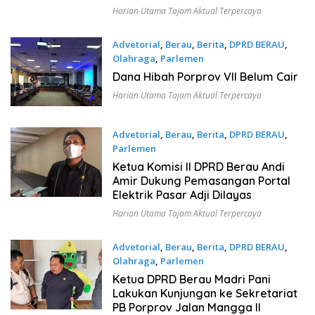
Harian Utama Tajam Aktual Terpercaya
Advetorial
,
Berau
,
Berita
,
DPRD BERAU
,
Olahraga
,
Parlemen
November 14, 2022
Dana Hibah Porprov VII Belum Cair
Harian Utama Tajam Aktual Terpercaya
Advetorial
,
Berau
,
Berita
,
DPRD BERAU
,
Parlemen
November 14, 2022
Ketua Komisi II DPRD Berau Andi
Amir Dukung Pemasangan Portal
Elektrik Pasar Adji Dilayas
Harian Utama Tajam Aktual Terpercaya
Advetorial
,
Berau
,
Berita
,
DPRD BERAU
,
Olahraga
,
Parlemen
November 14, 2022
Ketua DPRD Berau Madri Pani
Lakukan Kunjungan ke Sekretariat
PB Porprov Jalan Mangga II