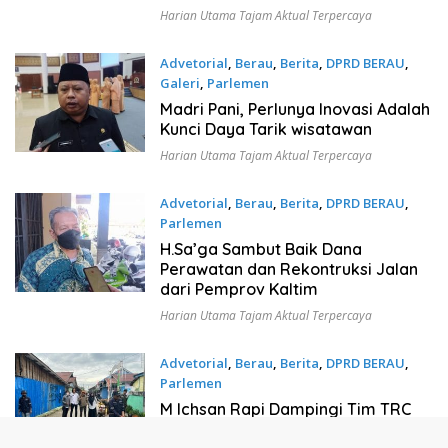
Harian Utama Tajam Aktual Terpercaya
Advetorial
,
Berau
,
Berita
,
DPRD BERAU
,
Galeri
,
Parlemen
November 13, 2022
Madri Pani, Perlunya Inovasi Adalah
Kunci Daya Tarik wisatawan
Harian Utama Tajam Aktual Terpercaya
Advetorial
,
Berau
,
Berita
,
DPRD BERAU
,
Parlemen
November 12, 2022
H.Sa’ga Sambut Baik Dana
Perawatan dan Rekontruksi Jalan
dari Pemprov Kaltim
Harian Utama Tajam Aktual Terpercaya
Advetorial
,
Berau
,
Berita
,
DPRD BERAU
,
Parlemen
November 11, 2022
M Ichsan Rapi Dampingi Tim TRC
Dinas PUPR Perbaiki Jalan Warga