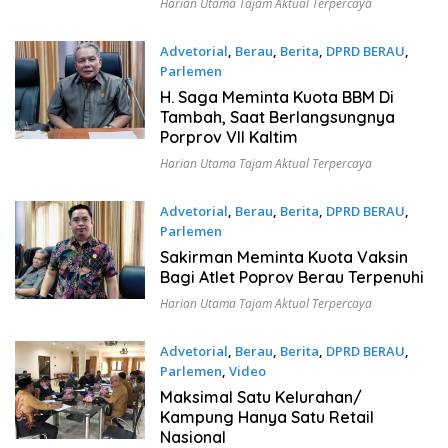
Harian Utama Tajam Aktual Terpercaya
Advetorial
,
Berau
,
Berita
,
DPRD BERAU
,
Parlemen
November 15, 2022
H. Saga Meminta Kuota BBM Di
Tambah, Saat Berlangsungnya
Porprov VII Kaltim
Harian Utama Tajam Aktual Terpercaya
Advetorial
,
Berau
,
Berita
,
DPRD BERAU
,
Parlemen
November 15, 2022
Sakirman Meminta Kuota Vaksin
Bagi Atlet Poprov Berau Terpenuhi
Harian Utama Tajam Aktual Terpercaya
Advetorial
,
Berau
,
Berita
,
DPRD BERAU
,
Parlemen
,
Video
November 15, 2022
Maksimal Satu Kelurahan/
Kampung Hanya Satu Retail
Nasional