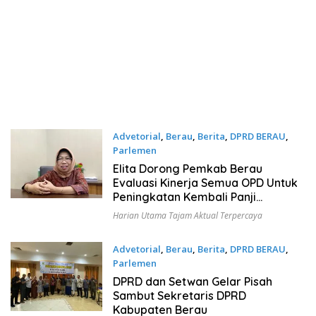
Advetorial
,
Berau
,
Berita
,
DPRD BERAU
,
Parlemen
Januari 12, 2023
Elita Dorong Pemkab Berau
Evaluasi Kinerja Semua OPD Untuk
Peningkatan Kembali Panji
Keberhasilan Yang Kini Menurun
Harian Utama Tajam Aktual Terpercaya
Advetorial
,
Berau
,
Berita
,
DPRD BERAU
,
Parlemen
Januari 12, 2023
DPRD dan Setwan Gelar Pisah
Sambut Sekretaris DPRD
Kabupaten Berau