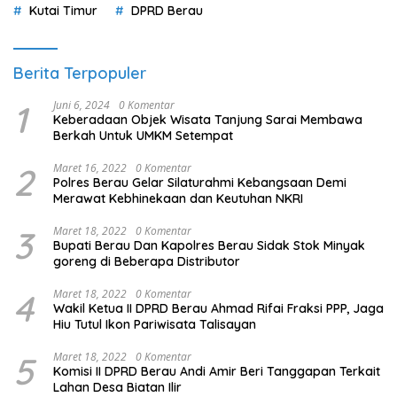
Kutai Timur
DPRD Berau
Berita Terpopuler
1
Juni 6, 2024
0 Komentar
Keberadaan Objek Wisata Tanjung Sarai Membawa
Berkah Untuk UMKM Setempat
2
Maret 16, 2022
0 Komentar
Polres Berau Gelar Silaturahmi Kebangsaan Demi
Merawat Kebhinekaan dan Keutuhan NKRI
3
Maret 18, 2022
0 Komentar
Bupati Berau Dan Kapolres Berau Sidak Stok Minyak
goreng di Beberapa Distributor
4
Maret 18, 2022
0 Komentar
Wakil Ketua II DPRD Berau Ahmad Rifai Fraksi PPP, Jaga
Hiu Tutul Ikon Pariwisata Talisayan
5
Maret 18, 2022
0 Komentar
Komisi II DPRD Berau Andi Amir Beri Tanggapan Terkait
Lahan Desa Biatan Ilir