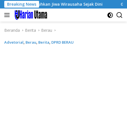
Langsung
e-3, Tumbuhkan Jiwa Wirausaha Sejak Dini
Breaking News
GratisPol S
ke
konten
Beranda
Berita
Berau
Advetorial
,
Berau
,
Berita
,
DPRD BERAU