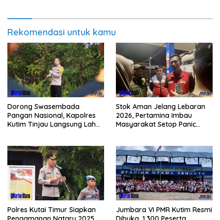
Rekomendasi untuk kamu
Dorong Swasembada
Stok Aman Jelang Lebaran
Pangan Nasional, Kapolres
2026, Pertamina Imbau
Kutim Tinjau Langsung Lahan
Masyarakat Setop Panic
Jagung di PIT KPC
Buying BBM
Polres Kutai Timur Siapkan
Jumbara VI PMR Kutim Resmi
Pengamanan Nataru 2025
Dibuka, 1.300 Peserta