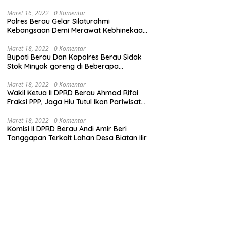
Maret 16, 2022
0 Komentar
Polres Berau Gelar Silaturahmi
Kebangsaan Demi Merawat Kebhinekaan
dan Keutuhan NKRI
Maret 18, 2022
0 Komentar
Bupati Berau Dan Kapolres Berau Sidak
Stok Minyak goreng di Beberapa
Distributor
Maret 18, 2022
0 Komentar
Wakil Ketua II DPRD Berau Ahmad Rifai
Fraksi PPP, Jaga Hiu Tutul Ikon Pariwisata
Talisayan
Maret 18, 2022
0 Komentar
Komisi II DPRD Berau Andi Amir Beri
Tanggapan Terkait Lahan Desa Biatan Ilir