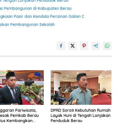
di Tengah Lonjakan Penduduk Berau
itas Pembangunan di Kabupaten Berau
gkaan Pasir dan Kendala Perizinan Galian C
taskan Pembangunan Sekolah
ggaran Pariwisata,
DPRD Soroti Kebutuhan Rumah
Desak Pemkab Berau
Layak Huni di Tengah Lonjakan
rius Kembangkan
Penduduk Berau
Wisata