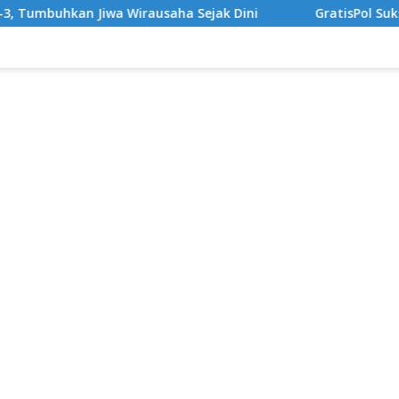
rausaha Sejak Dini
GratisPol Sukses Jangkau Puluhan 