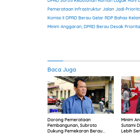
DPRD Soroti Kebutuhan Rumah Layak Huni 
Pemerataan Infrastruktur Jalan Jadi Prior
Komisi II DPRD Berau Gelar RDP Bahas Kelan
Minim Anggaran, DPRD Berau Desak Priori
Baca Juga
Dorong Pemerataan
Minim An
Pembangunan, Subroto
Sutami 
Dukung Pemekaran Berau
Lebih Se
Pesisir Selatan
Potensi 