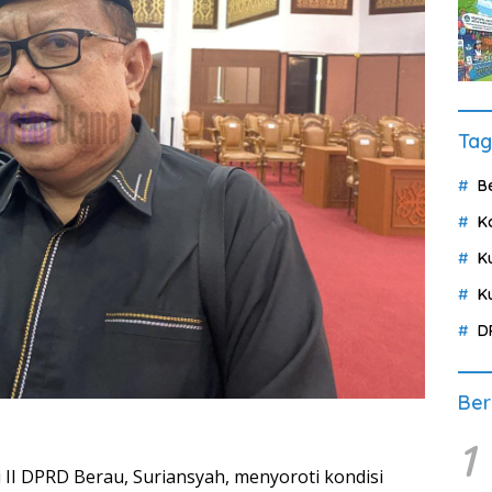
Tag
B
K
K
K
D
Ber
1
II DPRD Berau, Suriansyah, menyoroti kondisi