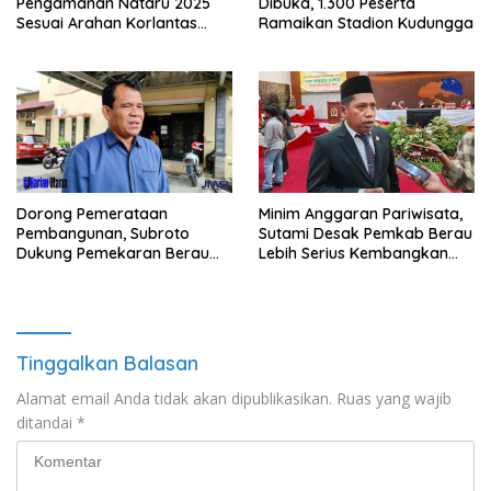
Pengamanan Nataru 2025
Dibuka, 1.300 Peserta
Sesuai Arahan Korlantas
Ramaikan Stadion Kudungga
Polri
Minim Anggaran Pariwisata,
Dorong Pemerataan
Sutami Desak Pemkab Berau
Pembangunan, Subroto
Lebih Serius Kembangkan
Dukung Pemekaran Berau
Potensi Wisata
Pesisir Selatan
Tinggalkan Balasan
Alamat email Anda tidak akan dipublikasikan.
Ruas yang wajib
ditandai
*