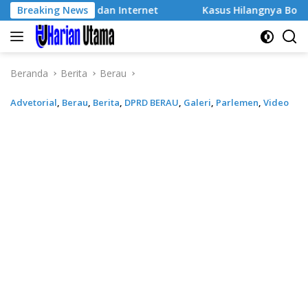
Langsung
 Listrik dan Internet
Breaking News
Kasus Hilangnya Bocah MRP: Pela
ke
konten
Beranda
Berita
Berau
Advetorial
,
Berau
,
Berita
,
DPRD BERAU
,
Galeri
,
Parlemen
,
Video