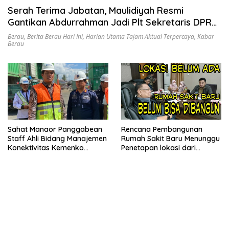
Serah Terima Jabatan, Maulidiyah Resmi
Gantikan Abdurrahman Jadi Plt Sekretaris DPRD
Berau
Berau
,
Berita Berau Hari Ini
,
Harian Utama Tajam Aktual Terpercaya
,
Kabar
Berau
Rencana Pembangunan
Sahat Manaor Panggabean
Rumah Sakit Baru Menunggu
Staff Ahli Bidang Manajemen
Penetapan lokasi dari
Konektivitas Kemenko
Pemprov
Marves Kunjungi KUPP Kelas
II Tanjung Redeb