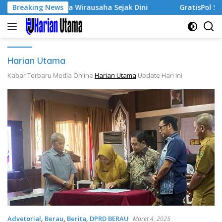
Langsung
Tumbuhkan Jiwa Wirausaha Sejak Dini
Breaking News
GratisPol Sukses
ke
konten
Harian Utama
Kabar Terbaru Media Online
Harian Utama
Update Hari Ini
Advetorial
,
Berau
,
Berita
,
DPRD BERAU
Maret 4, 2025