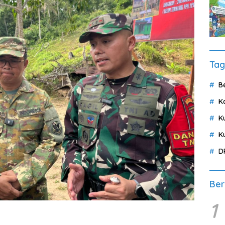
Tag
B
K
K
K
D
Ber
1