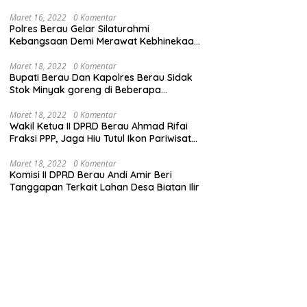
Maret 16, 2022
0 Komentar
Polres Berau Gelar Silaturahmi
Kebangsaan Demi Merawat Kebhinekaan
dan Keutuhan NKRI
Maret 18, 2022
0 Komentar
Bupati Berau Dan Kapolres Berau Sidak
Stok Minyak goreng di Beberapa
Distributor
Maret 18, 2022
0 Komentar
Wakil Ketua II DPRD Berau Ahmad Rifai
Fraksi PPP, Jaga Hiu Tutul Ikon Pariwisata
Talisayan
Maret 18, 2022
0 Komentar
Komisi II DPRD Berau Andi Amir Beri
Tanggapan Terkait Lahan Desa Biatan Ilir