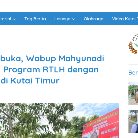
torial
Tag Berita
Lainnya
Olahraga
Video Kutai 
ibuka, Wabup Mahyunadi
n Program RTLH dengan
Ber
di Kutai Timur