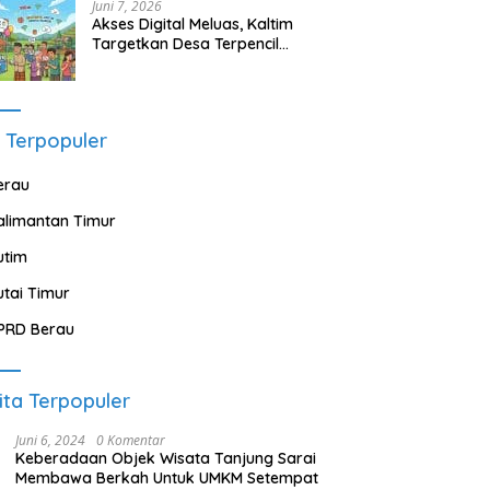
Juni 7, 2026
Akses Digital Meluas, Kaltim
Targetkan Desa Terpencil
Segera Nikmati Listrik dan
Internet
 Terpopuler
erau
alimantan Timur
utim
utai Timur
PRD Berau
ita Terpopuler
Juni 6, 2024
0 Komentar
Keberadaan Objek Wisata Tanjung Sarai
Membawa Berkah Untuk UMKM Setempat