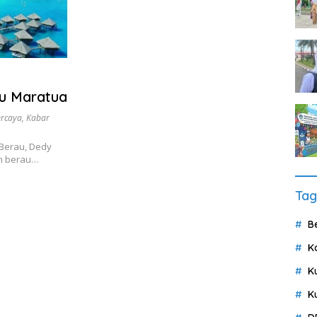
u Maratua
ercaya
,
Kabar
Berau, Dedy
en berau…
Tag
B
K
K
K