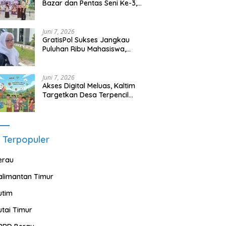
Bazar dan Pentas Seni Ke-3,
Tumbuhkan Jiwa Wirausaha
Sejak Dini
Juni 7, 2026
GratisPol Sukses Jangkau
Puluhan Ribu Mahasiswa,
Kampus Diminta Lebih
Responsif
Juni 7, 2026
Akses Digital Meluas, Kaltim
Targetkan Desa Terpencil
Segera Nikmati Listrik dan
Internet
 Terpopuler
erau
alimantan Timur
utim
utai Timur