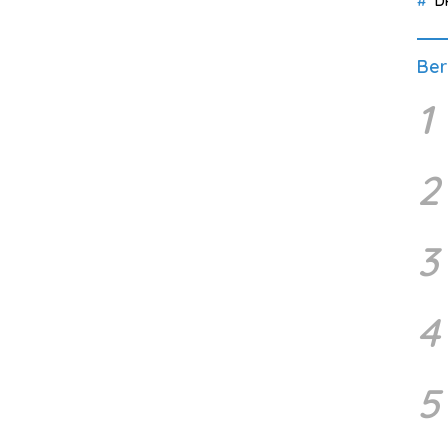
D
Ber
1
2
3
4
5