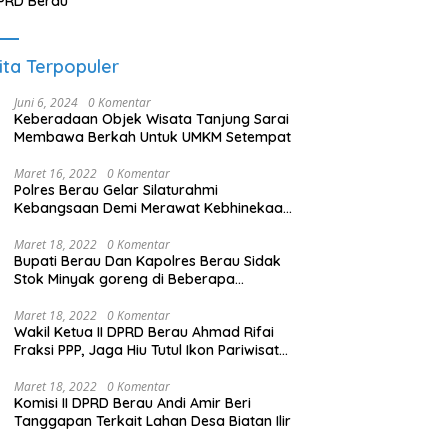
PRD Berau
ita Terpopuler
Juni 6, 2024
0 Komentar
Keberadaan Objek Wisata Tanjung Sarai
Membawa Berkah Untuk UMKM Setempat
Maret 16, 2022
0 Komentar
Polres Berau Gelar Silaturahmi
Kebangsaan Demi Merawat Kebhinekaan
dan Keutuhan NKRI
Maret 18, 2022
0 Komentar
Bupati Berau Dan Kapolres Berau Sidak
Stok Minyak goreng di Beberapa
Distributor
Maret 18, 2022
0 Komentar
Wakil Ketua II DPRD Berau Ahmad Rifai
Fraksi PPP, Jaga Hiu Tutul Ikon Pariwisata
Talisayan
Maret 18, 2022
0 Komentar
Komisi II DPRD Berau Andi Amir Beri
Tanggapan Terkait Lahan Desa Biatan Ilir