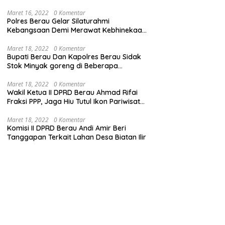
Maret 16, 2022
0 Komentar
Polres Berau Gelar Silaturahmi
Kebangsaan Demi Merawat Kebhinekaan
dan Keutuhan NKRI
Maret 18, 2022
0 Komentar
Bupati Berau Dan Kapolres Berau Sidak
Stok Minyak goreng di Beberapa
Distributor
Maret 18, 2022
0 Komentar
Wakil Ketua II DPRD Berau Ahmad Rifai
Fraksi PPP, Jaga Hiu Tutul Ikon Pariwisata
Talisayan
Maret 18, 2022
0 Komentar
Komisi II DPRD Berau Andi Amir Beri
Tanggapan Terkait Lahan Desa Biatan Ilir