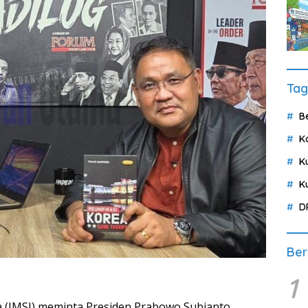
Tag
B
K
K
K
D
Ber
1
ia (JMSI) meminta Presiden Prabowo Subianto