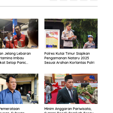
an Jelang Lebaran
Polres Kutai Timur Siapkan
rtamina Imbau
Pengamanan Nataru 2025
at Setop Panic
Sesuai Arahan Korlantas Polri
BBM
Pemerataan
Minim Anggaran Pariwisata,