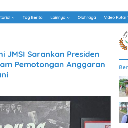
torial
Tag Berita
Lainnya
Olahraga
Video Kutai 
ni JMSI Sarankan Presiden
gram Pemotongan Anggaran
Ber
ani