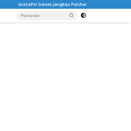
ukses Jangkau Puluhan Ribu Mahasiswa, Kampus Diminta Lebih 