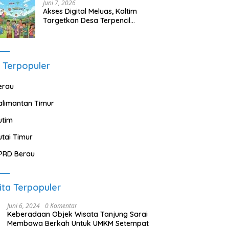
Juni 7, 2026
Akses Digital Meluas, Kaltim
Targetkan Desa Terpencil
Segera Nikmati Listrik dan
Internet
 Terpopuler
erau
alimantan Timur
utim
utai Timur
PRD Berau
ita Terpopuler
Juni 6, 2024
0 Komentar
Keberadaan Objek Wisata Tanjung Sarai
Membawa Berkah Untuk UMKM Setempat