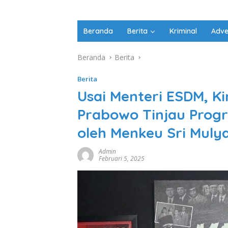
Beranda
Berita
Kriminal
Adve
Beranda
Berita
Berita
Usai Menteri ESDM, Ki
Prabowo Tinjau Pro
oleh Menkeu Sri Muly
Admin
Februari 5, 2025