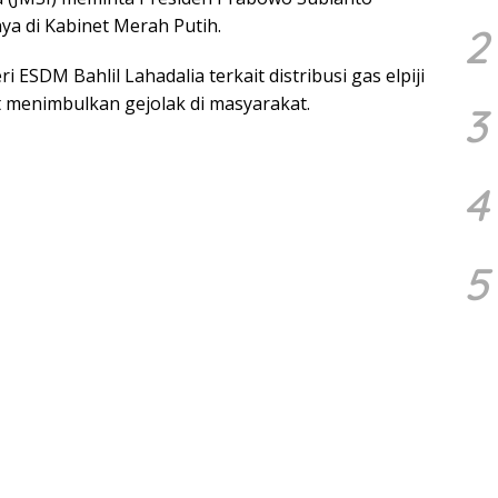
a di Kabinet Merah Putih.
2
 ESDM Bahlil Lahadalia terkait distribusi gas elpiji
t menimbulkan gejolak di masyarakat.
3
4
5