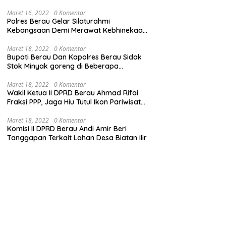
Maret 16, 2022
0 Komentar
Polres Berau Gelar Silaturahmi
Kebangsaan Demi Merawat Kebhinekaan
dan Keutuhan NKRI
Maret 18, 2022
0 Komentar
Bupati Berau Dan Kapolres Berau Sidak
Stok Minyak goreng di Beberapa
Distributor
Maret 18, 2022
0 Komentar
Wakil Ketua II DPRD Berau Ahmad Rifai
Fraksi PPP, Jaga Hiu Tutul Ikon Pariwisata
Talisayan
Maret 18, 2022
0 Komentar
Komisi II DPRD Berau Andi Amir Beri
Tanggapan Terkait Lahan Desa Biatan Ilir