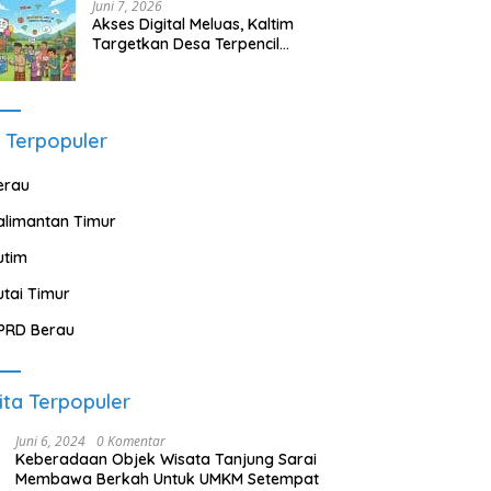
Juni 7, 2026
Akses Digital Meluas, Kaltim
Targetkan Desa Terpencil
Segera Nikmati Listrik dan
Internet
 Terpopuler
erau
alimantan Timur
utim
utai Timur
PRD Berau
ita Terpopuler
Juni 6, 2024
0 Komentar
Keberadaan Objek Wisata Tanjung Sarai
Membawa Berkah Untuk UMKM Setempat