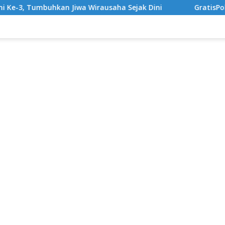
a Wirausaha Sejak Dini
GratisPol Sukses Jangkau Puluh