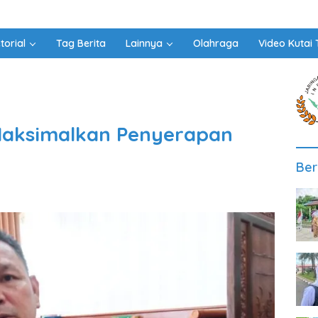
torial
Tag Berita
Lainnya
Olahraga
Video Kutai 
Maksimalkan Penyerapan
Ber