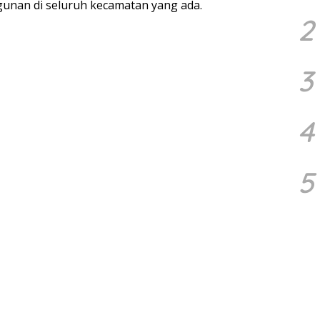
nan di seluruh kecamatan yang ada.
2
3
4
5