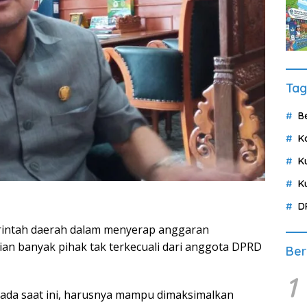
Tag
B
K
K
K
D
intah daerah dalam menyerap anggaran
an banyak pihak tak terkecuali dari anggota DPRD
Ber
1
 ada saat ini, harusnya mampu dimaksimalkan