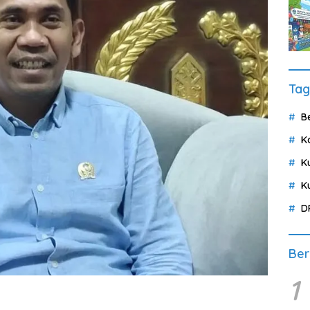
Tag
B
K
K
K
D
Ber
1