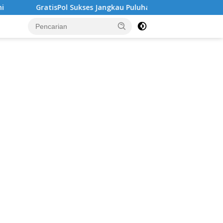
Pol Sukses Jangkau Puluhan Ribu Mahasiswa, Kampus Diminta Le