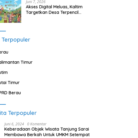
Juni 7, 2026
Akses Digital Meluas, Kaltim
Targetkan Desa Terpencil
Segera Nikmati Listrik dan
Internet
 Terpopuler
erau
alimantan Timur
utim
utai Timur
PRD Berau
ita Terpopuler
Juni 6, 2024
0 Komentar
Keberadaan Objek Wisata Tanjung Sarai
Membawa Berkah Untuk UMKM Setempat