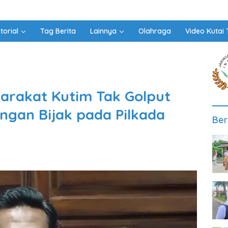
torial
Tag Berita
Lainnya
Olahraga
Video Kutai 
yarakat Kutim Tak Golput
ngan Bijak pada Pilkada
Ber