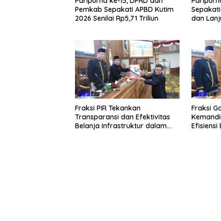
Paripurna ke-15, DPRD dan
Paripurn
Pemkab Sepakati APBD Kutim
Sepakat
2026 Senilai Rp5,71 Triliun
dan Lan
APBD
Fraksi PIR Tekankan
Fraksi G
Transparansi dan Efektivitas
Kemandir
Belanja Infrastruktur dalam
Efisiens
APBD 2026