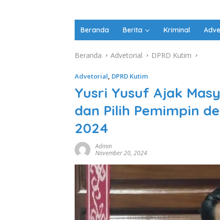
Beranda
Berita
Kriminal
Adve
Beranda
Advetorial
DPRD Kutim
Advetorial
,
DPRD Kutim
Yusri Yusuf Ajak Mas
dan Pilih Pemimpin de
2024
Admin
November 20, 2024