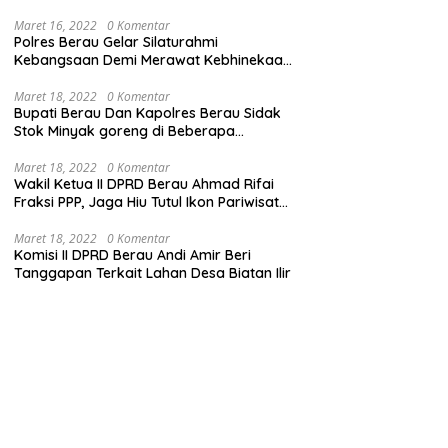
Maret 16, 2022
0 Komentar
Polres Berau Gelar Silaturahmi
Kebangsaan Demi Merawat Kebhinekaan
dan Keutuhan NKRI
Maret 18, 2022
0 Komentar
Bupati Berau Dan Kapolres Berau Sidak
Stok Minyak goreng di Beberapa
Distributor
Maret 18, 2022
0 Komentar
Wakil Ketua II DPRD Berau Ahmad Rifai
Fraksi PPP, Jaga Hiu Tutul Ikon Pariwisata
Talisayan
Maret 18, 2022
0 Komentar
Komisi II DPRD Berau Andi Amir Beri
Tanggapan Terkait Lahan Desa Biatan Ilir