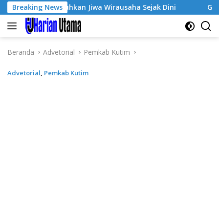
Langsung
, Tumbuhkan Jiwa Wirausaha Sejak Dini
Breaking News
GratisPol Suks
ke
konten
Beranda
Advetorial
Pemkab Kutim
Advetorial
,
Pemkab Kutim