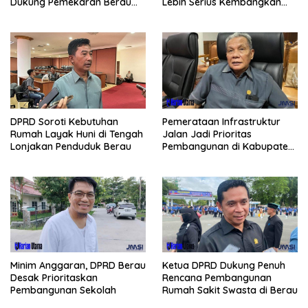
Dukung Pemekaran Berau
Lebih Serius Kembangkan
Pesisir Selatan
Potensi Wisata
Pemerataan Infrastruktur
DPRD Soroti Kebutuhan
Jalan Jadi Prioritas
Rumah Layak Huni di Tengah
Pembangunan di Kabupaten
Lonjakan Penduduk Berau
Berau
Minim Anggaran, DPRD Berau
Ketua DPRD Dukung Penuh
Desak Prioritaskan
Rencana Pembangunan
Pembangunan Sekolah
Rumah Sakit Swasta di Berau