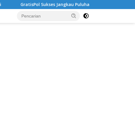
kses Jangkau Puluhan Ribu Mahasiswa, Kampus Diminta Lebih Re