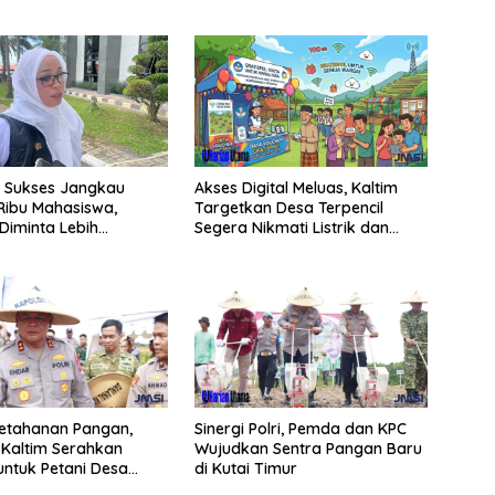
l Sukses Jangkau
Akses Digital Meluas, Kaltim
Ribu Mahasiswa,
Targetkan Desa Terpencil
iminta Lebih
Segera Nikmati Listrik dan
f
Internet
Ketahanan Pangan,
Sinergi Polri, Pemda dan KPC
Kaltim Serahkan
Wujudkan Sentra Pangan Baru
 untuk Petani Desa
di Kutai Timur
embara