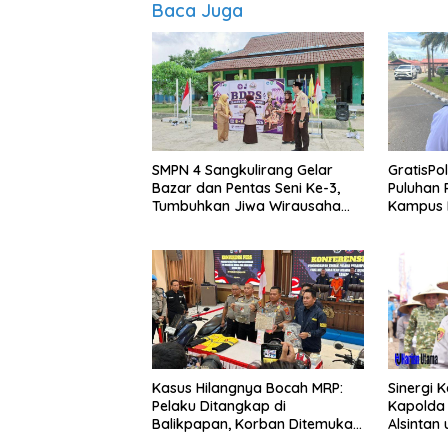
Baca Juga
SMPN 4 Sangkulirang Gelar
GratisPo
Bazar dan Pentas Seni Ke-3,
Puluhan 
Tumbuhkan Jiwa Wirausaha
Kampus D
Sejak Dini
Responsi
Kasus Hilangnya Bocah MRP:
Sinergi 
Pelaku Ditangkap di
Kapolda 
Balikpapan, Korban Ditemukan
Alsintan
Meninggal
Singa G