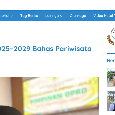
torial
Tag Berita
Lainnya
Olahraga
Video Kutai 
25–2029 Bahas Pariwisata
Ber