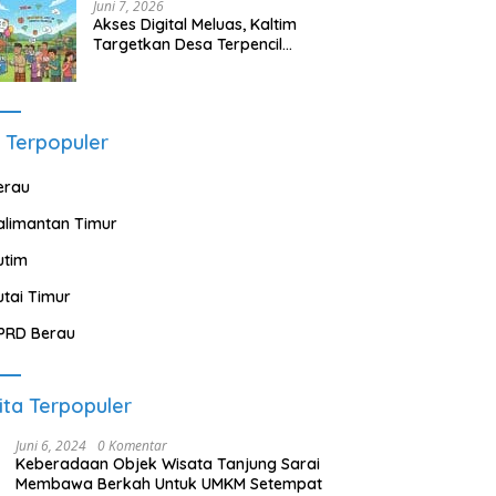
Juni 7, 2026
Akses Digital Meluas, Kaltim
Targetkan Desa Terpencil
Segera Nikmati Listrik dan
Internet
 Terpopuler
erau
alimantan Timur
utim
utai Timur
PRD Berau
ita Terpopuler
Juni 6, 2024
0 Komentar
Keberadaan Objek Wisata Tanjung Sarai
Membawa Berkah Untuk UMKM Setempat