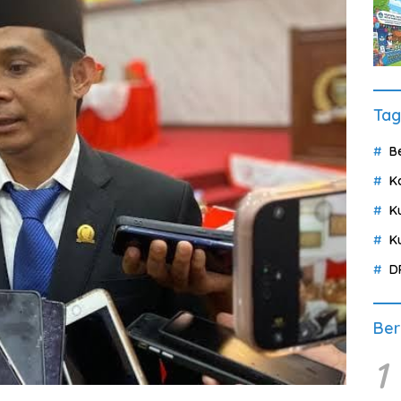
Tag
B
K
K
K
D
Ber
1