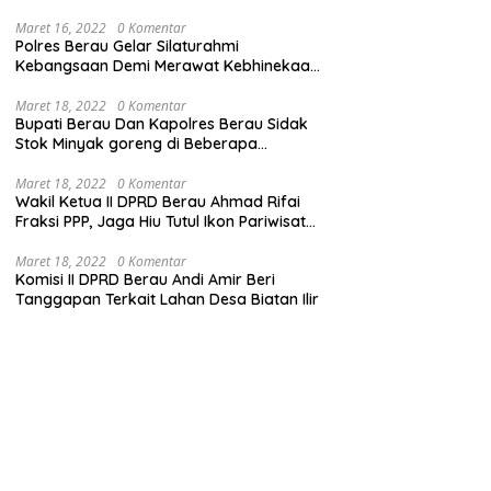
Maret 16, 2022
0 Komentar
Polres Berau Gelar Silaturahmi
Kebangsaan Demi Merawat Kebhinekaan
dan Keutuhan NKRI
Maret 18, 2022
0 Komentar
Bupati Berau Dan Kapolres Berau Sidak
Stok Minyak goreng di Beberapa
Distributor
Maret 18, 2022
0 Komentar
Wakil Ketua II DPRD Berau Ahmad Rifai
Fraksi PPP, Jaga Hiu Tutul Ikon Pariwisata
Talisayan
Maret 18, 2022
0 Komentar
Komisi II DPRD Berau Andi Amir Beri
Tanggapan Terkait Lahan Desa Biatan Ilir