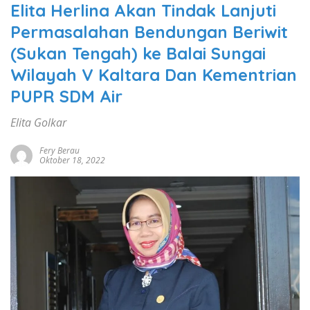
Elita Herlina Akan Tindak Lanjuti
Permasalahan Bendungan Beriwit
(Sukan Tengah) ke Balai Sungai
Wilayah V Kaltara Dan Kementrian
PUPR SDM Air
Elita Golkar
Fery Berau
Oktober 18, 2022