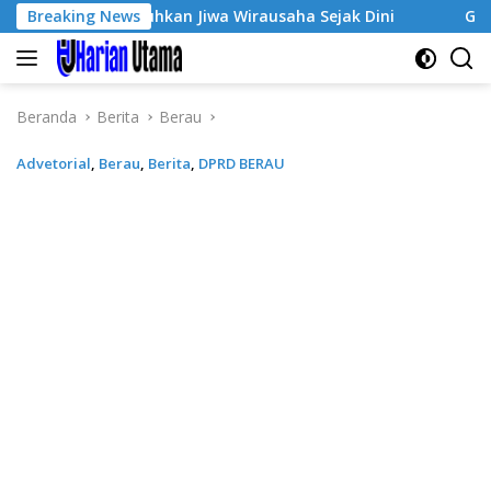
Langsung
3, Tumbuhkan Jiwa Wirausaha Sejak Dini
Breaking News
GratisPol Suk
ke
konten
Beranda
Berita
Berau
Advetorial
,
Berau
,
Berita
,
DPRD BERAU