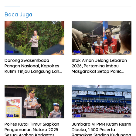
Baca Juga
Dorong Swasembada
Stok Aman Jelang Lebaran
Pangan Nasional, Kapolres
2026, Pertamina Imbau
Kutim Tinjau Langsung Lahan
Masyarakat Setop Panic
Jagung di PIT KPC
Buying BBM
Polres Kutai Timur Siapkan
Jumbara VI PMR Kutim Resmi
Pengamanan Nataru 2025
Dibuka, 1.300 Peserta
Sesuai Arahan Korlantas
Ramaikan Stadion Kudungga