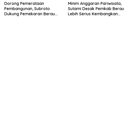
Dorong Pemerataan
Minim Anggaran Pariwisata,
Pembangunan, Subroto
Sutami Desak Pemkab Berau
Dukung Pemekaran Berau
Lebih Serius Kembangkan
Pesisir Selatan
Potensi Wisata