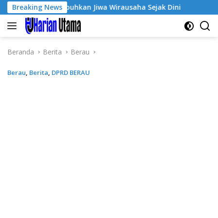
Langsung
Ke-3, Tumbuhkan Jiwa Wirausaha Sejak Dini
Breaking News
GratisPol S
ke
konten
Beranda
Berita
Berau
Berau
,
Berita
,
DPRD BERAU