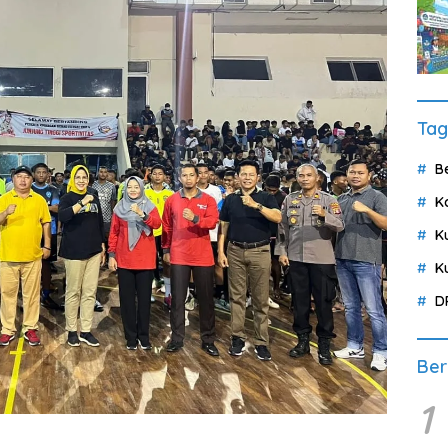
Tag
B
K
K
K
D
Ber
1