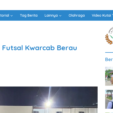
torial
Tag Berita
Lainnya
Olahraga
Video Kutai 
 Futsal Kwarcab Berau
Ber