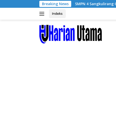
Langsung
SMPN 4 Sangkulirang Gelar Bazar dan Pent
Breaking News
ke
konten
Indeks