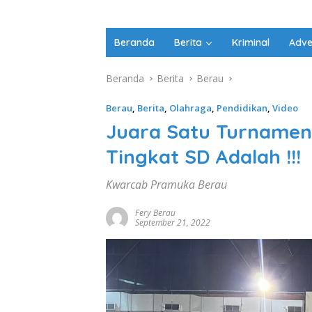
Beranda
Berita
Kriminal
Adve
Beranda
Berita
Berau
Berau
,
Berita
,
Olahraga
,
Pendidikan
,
Video
Juara Satu Turnamen
Tingkat SD Adalah !!!
Kwarcab Pramuka Berau
Fery Berau
September 21, 2022