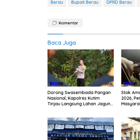
Berau
Bupati Berau
DPRD Berau
Komentar
Baca Juga
Dorong Swasembada Pangan
Stok Am
Nasional, Kapolres Kutim
2026, Pe
Tinjau Langsung Lahan Jagung
Masyarak
di PIT KPC
Buying 