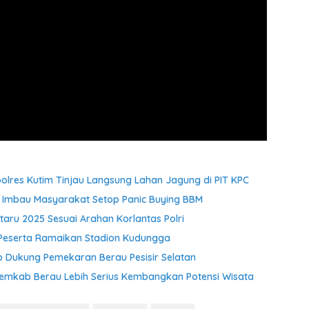
res Kutim Tinjau Langsung Lahan Jagung di PIT KPC
 Imbau Masyarakat Setop Panic Buying BBM
aru 2025 Sesuai Arahan Korlantas Polri
 Peserta Ramaikan Stadion Kudungga
Dukung Pemekaran Berau Pesisir Selatan
Pemkab Berau Lebih Serius Kembangkan Potensi Wisata