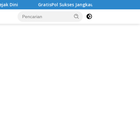
atisPol Sukses Jangkau Puluhan Ribu Mahasiswa, Kampus Dimin