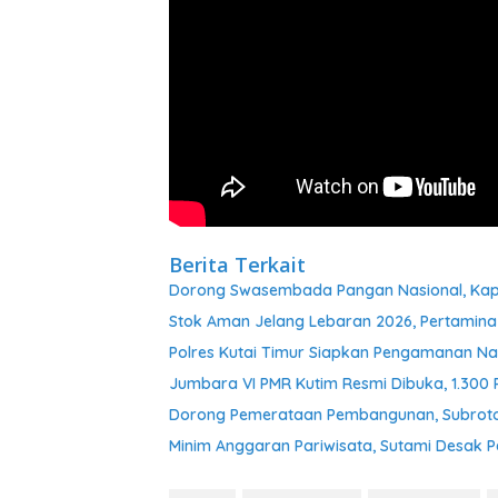
Berita Terkait
Dorong Swasembada Pangan Nasional, Kapol
Stok Aman Jelang Lebaran 2026, Pertamina
Polres Kutai Timur Siapkan Pengamanan Nat
Jumbara VI PMR Kutim Resmi Dibuka, 1.300
Dorong Pemerataan Pembangunan, Subroto 
Minim Anggaran Pariwisata, Sutami Desak 