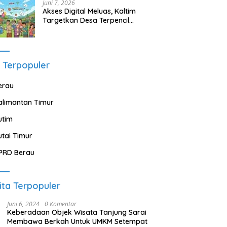
Juni 7, 2026
Akses Digital Meluas, Kaltim
Targetkan Desa Terpencil
Segera Nikmati Listrik dan
Internet
 Terpopuler
erau
alimantan Timur
utim
utai Timur
PRD Berau
ita Terpopuler
Juni 6, 2024
0 Komentar
Keberadaan Objek Wisata Tanjung Sarai
Membawa Berkah Untuk UMKM Setempat