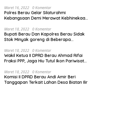
Maret 16, 2022
0 Komentar
Polres Berau Gelar Silaturahmi
Kebangsaan Demi Merawat Kebhinekaan
dan Keutuhan NKRI
Maret 18, 2022
0 Komentar
Bupati Berau Dan Kapolres Berau Sidak
Stok Minyak goreng di Beberapa
Distributor
Maret 18, 2022
0 Komentar
Wakil Ketua II DPRD Berau Ahmad Rifai
Fraksi PPP, Jaga Hiu Tutul Ikon Pariwisata
Talisayan
Maret 18, 2022
0 Komentar
Komisi II DPRD Berau Andi Amir Beri
Tanggapan Terkait Lahan Desa Biatan Ilir