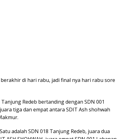
berakhir di hari rabu, jadi final nya hari rabu sore
8 Tanjung Redeb bertanding dengan SDN 001
ara tiga dan empat antara SDIT Ash shohwah
Makmur.
 Satu adalah SDN 018 Tanjung Redeb, juara dua
SDIT ASH SHOHWAH, juara empat SDN 001 Labanan