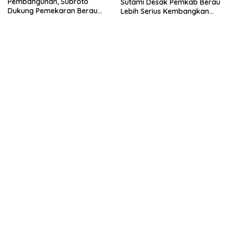
Pembangunan, Subroto
Sutami Desak Pemkab Berau
Dukung Pemekaran Berau
Lebih Serius Kembangkan
Pesisir Selatan
Potensi Wisata