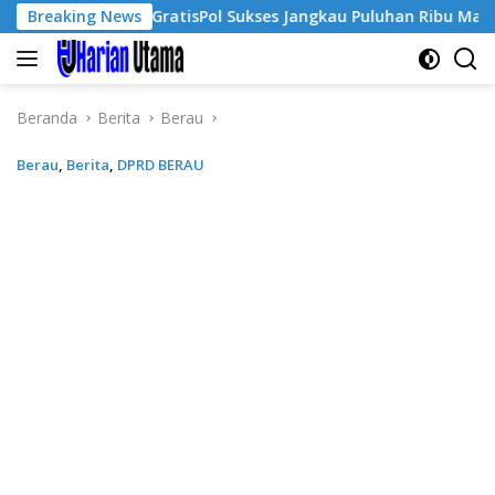
Langsung
Breaking News
GratisPol Sukses Jangkau Puluhan Ribu Mahasiswa, Kamp
ke
konten
Beranda
Berita
Berau
Berau
,
Berita
,
DPRD BERAU