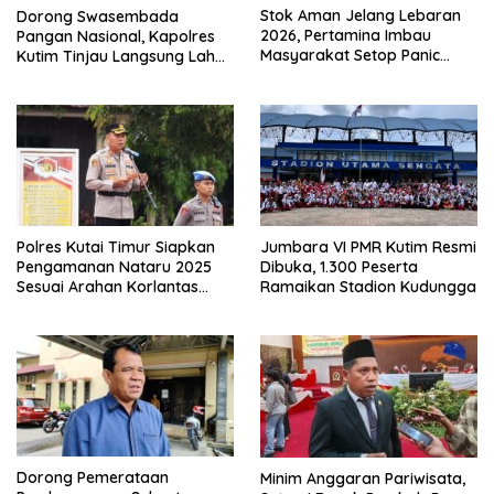
Dorong Swasembada
Stok Aman Jelang Lebaran
Pangan Nasional, Kapolres
2026, Pertamina Imbau
Kutim Tinjau Langsung Lahan
Masyarakat Setop Panic
Jagung di PIT KPC
Buying BBM
Jumbara VI PMR Kutim Resmi
Polres Kutai Timur Siapkan
Dibuka, 1.300 Peserta
Pengamanan Nataru 2025
Ramaikan Stadion Kudungga
Sesuai Arahan Korlantas
Polri
Dorong Pemerataan
Minim Anggaran Pariwisata,